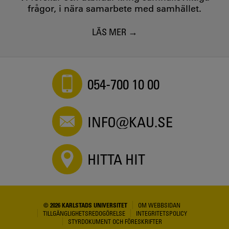
frågor, i nära samarbete med samhället.
LÄS MER
054-700 10 00
INFO@KAU.SE
HITTA HIT
© 2026 KARLSTADS UNIVERSITET
OM WEBBSIDAN
TILLGÄNGLIGHETSREDOGÖRELSE
INTEGRITETSPOLICY
STYRDOKUMENT OCH FÖRESKRIFTER