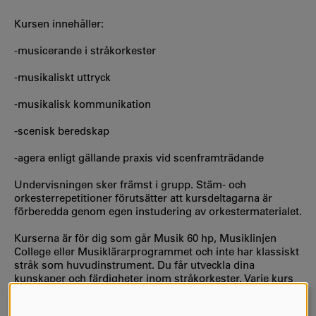
Kursen innehåller:
-musicerande i stråkorkester
-musikaliskt uttryck
-musikalisk kommunikation
-scenisk beredskap
-agera enligt gällande praxis vid scenframträdande
Undervisningen sker främst i grupp. Stäm- och
orkesterrepetitioner förutsätter att kursdeltagarna är
förberedda genom egen instudering av orkestermaterialet.
Kurserna är för dig som går Musik 60 hp, Musiklinjen
College eller Musiklärarprogrammet och inte har klassiskt
stråk som huvudinstrument. Du får utveckla dina
kunskaper och färdigheter inom stråkorkester. Varje kurs
går över två terminer och det är samläsning med de
klassiska stråkarna i ovan nämnda utbildningar.