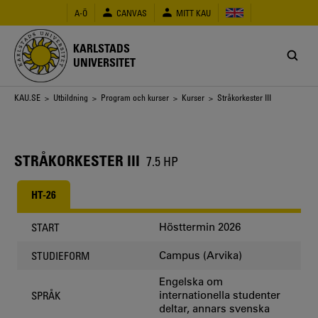
Hoppa
A-Ö
CANVAS
MITT KAU
till
huvudinnehåll
KARLSTADS
UNIVERSITET
Länkstig
KAU.SE
>
Utbildning
>
Program och kurser
>
Kurser
> Stråkorkester III
STRÅKORKESTER III
7.5 HP
HT-26
Hösttermin 2026
START
Campus (Arvika)
STUDIEFORM
Engelska om
internationella studenter
SPRÅK
deltar, annars svenska