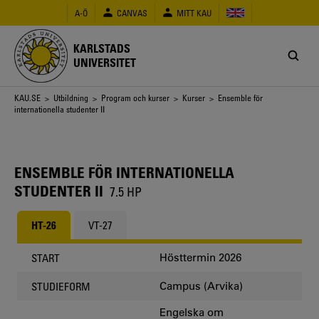
Hoppa
A-Ö
CANVAS
MITT KAU
till
huvudinnehåll
KARLSTADS
UNIVERSITET
Länkstig
KAU.SE
>
Utbildning
>
Program och kurser
>
Kurser
> Ensemble för
internationella studenter II
ENSEMBLE FÖR INTERNATIONELLA
STUDENTER II
7.5 HP
HT-26
VT-27
Hösttermin 2026
START
Campus (Arvika)
STUDIEFORM
Engelska om