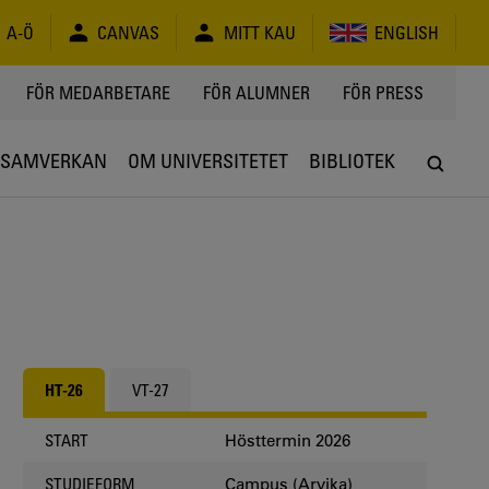
A-Ö
CANVAS
MITT KAU
ENGLISH
FÖR MEDARBETARE
FÖR ALUMNER
FÖR PRESS
SAMVERKAN
OM UNIVERSITETET
BIBLIOTEK
HT-26
VT-27
Hösttermin 2026
START
Campus (Arvika)
STUDIEFORM