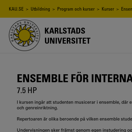
Hoppa
till
Länkstig
KAU.SE
>
Utbildning
>
Program och kurser
>
Kurser
> Ensemb
huvudinnehåll
KARLSTADS
UNIVERSITET
ENSEMBLE FÖR INTERNA
7.5 HP
I kursen ingår att studenten musicerar i ensemble, dä
och genreinriktning.
Repertoaren är olika beroende på vilken ensemble studen
Undervisningen sker främst genom egen instudering oc