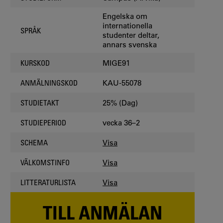
Engelska om
internationella
SPRÅK
studenter deltar,
annars svenska
MIGE91
KURSKOD
KAU-55078
ANMÄLNINGSKOD
25% (Dag)
STUDIETAKT
vecka 36–2
STUDIEPERIOD
Visa
SCHEMA
Visa
VÄLKOMSTINFO
Visa
LITTERATURLISTA
TILL ANMÄLAN