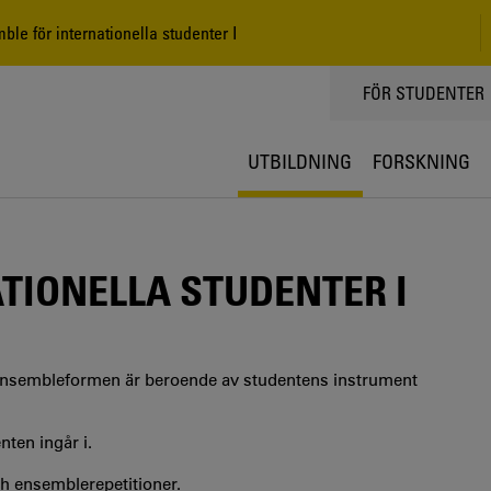
le för internationella studenter I
TOPPMENY
FÖR STUDENTER
UTBILDNING
FORSKNING
TIONELLA STUDENTER I
r ensembleformen är beroende av studentens instrument
ten ingår i.
h ensemblerepetitioner.