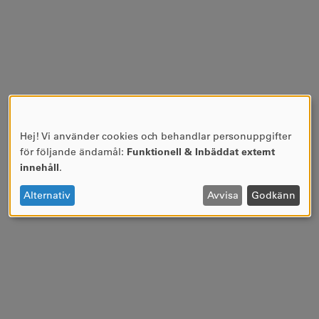
Hej! Vi använder cookies och behandlar personuppgifter
ANVÄNDNING
för följande ändamål:
Funktionell & Inbäddat externt
AV
innehåll
.
PERSONUPPGIFTER
OCH
Alternativ
Avvisa
Godkänn
COOKIES