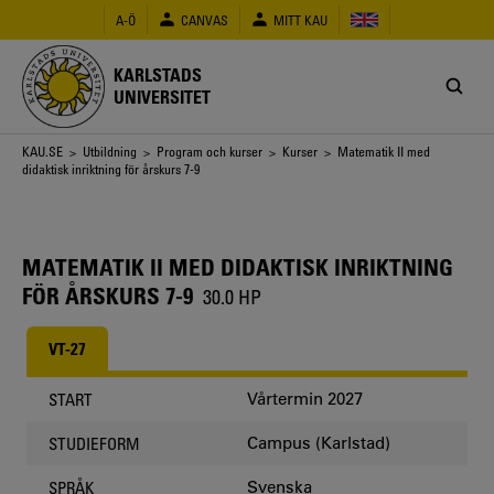
Hoppa
A-Ö
CANVAS
MITT KAU
till
huvudinnehåll
KARLSTADS
UNIVERSITET
Länkstig
KAU.SE
>
Utbildning
>
Program och kurser
>
Kurser
> Matematik II med
didaktisk inriktning för årskurs 7-9
MATEMATIK II MED DIDAKTISK INRIKTNING
FÖR ÅRSKURS 7-9
30.0 HP
VT-27
Vårtermin 2027
START
Campus (Karlstad)
STUDIEFORM
Svenska
SPRÅK