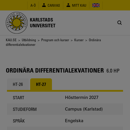
Hoppa
A-Ö
CANVAS
MITT KAU
till
huvudinnehåll
KARLSTADS
UNIVERSITET
Länkstig
KAU.SE
>
Utbildning
>
Program och kurser
>
Kurser
> Ordinära
differentialekvationer
ORDINÄRA DIFFERENTIALEKVATIONER
6.0 HP
HT-26
HT-27
Hösttermin 2027
START
Campus (Karlstad)
STUDIEFORM
Engelska
SPRÅK