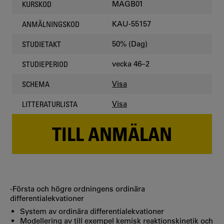
MAGB01
KURSKOD
KAU-55157
ANMÄLNINGSKOD
50% (Dag)
STUDIETAKT
vecka 46–2
STUDIEPERIOD
Visa
SCHEMA
Visa
LITTERATURLISTA
TILL ANMÄLAN
-Första och högre ordningens ordinära
differentialekvationer
System av ordinära differentialekvationer
Modellering av till exempel kemisk reaktionskinetik och