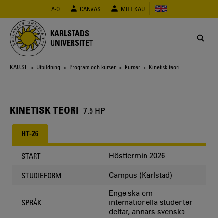
Hoppa
A-Ö
CANVAS
MITT KAU
till
huvudinnehåll
KARLSTADS
UNIVERSITET
Länkstig
KAU.SE
>
Utbildning
>
Program och kurser
>
Kurser
> Kinetisk teori
KINETISK TEORI
7.5 HP
HT-26
Hösttermin 2026
START
Campus (Karlstad)
STUDIEFORM
Engelska om
internationella studenter
SPRÅK
deltar, annars svenska