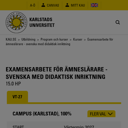
Hoppa
A-Ö
CANVAS
MITT KAU
till
huvudinnehåll
KARLSTADS
UNIVERSITET
Länkstig
KAU.SE
>
Utbildning
>
Program och kurser
>
Kurser
> Examensarbete för
ämneslärare - svenska med didaktisk inriktning
EXAMENSARBETE FÖR ÄMNESLÄRARE -
SVENSKA MED DIDAKTISK INRIKTNING
15.0 HP
VT-27
CAMPUS (KARLSTAD), 100%
FLER VAL
CHOOSE
OCCASION
Vårtermin 2027
START