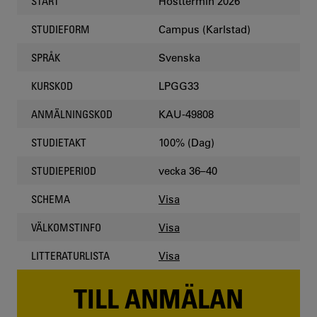
Hösttermin 2026
START
Campus (Karlstad)
STUDIEFORM
Svenska
SPRÅK
LPGG33
KURSKOD
KAU-49808
ANMÄLNINGSKOD
100% (Dag)
STUDIETAKT
vecka 36–40
STUDIEPERIOD
Visa
SCHEMA
Visa
VÄLKOMSTINFO
Visa
LITTERATURLISTA
TILL ANMÄLAN