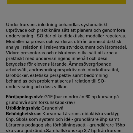
Under kursens inledning behandlas systematiskt
utprövade och praktiknära sätt att planera och genomföra
undervisning i SO där olika didaktiska modeller repeteras.
Modellerna prövas och värderas utifrån ämnesdidaktisk
analys i relation till relevanta styrdokument och läromedel.
Vidare presenteras och diskuteras olika sätt att arbeta
praktiskt med undervisningens innehåll och dess
betydelse för elevens lärande. Ämnesövergripande
arbetssätt, andraspråksperspektiv och interkulturalitet,
läroböcker, estetiska perspektiv samt bedömning
behandlas och problematiseras i relation till SO-
undervisning och dess villkor.
Fördjupningsnivå:
G1F (har mindre än 60 hp kurs/er på
grundnivå som förkunskapskrav)
Utbildningsnivå:
Grundnivå
Behörighetskrav:
Kurserna Lärarens didaktiska verktyg
6hp, Skola som system och idé - grundlärare 9hp samt
Lärarens pedagogiska förhållningssätt - grundlärare 15hp
ska vara godkända.Samhällskunskap 3,7 hp från kursen