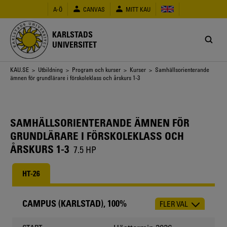
Hoppa
A-Ö
CANVAS
MITT KAU
till
huvudinnehåll
KARLSTADS
UNIVERSITET
Länkstig
KAU.SE
>
Utbildning
>
Program och kurser
>
Kurser
> Samhällsorienterande
ämnen för grundlärare i förskoleklass och årskurs 1-3
SAMHÄLLSORIENTERANDE ÄMNEN FÖR
GRUNDLÄRARE I FÖRSKOLEKLASS OCH
ÅRSKURS 1-3
7.5 HP
HT-26
CAMPUS (KARLSTAD), 100%
FLER VAL
CHOOSE
OCCASION