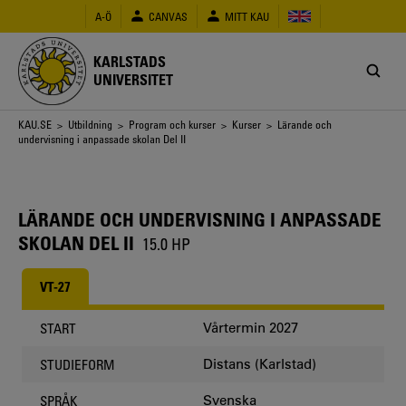
Hoppa
A-Ö
CANVAS
MITT KAU
till
huvudinnehåll
KARLSTADS
UNIVERSITET
Länkstig
KAU.SE
>
Utbildning
>
Program och kurser
>
Kurser
> Lärande och
undervisning i anpassade skolan Del II
LÄRANDE OCH UNDERVISNING I ANPASSADE
SKOLAN DEL II
15.0 HP
VT-27
Vårtermin 2027
START
Distans (Karlstad)
STUDIEFORM
Svenska
SPRÅK