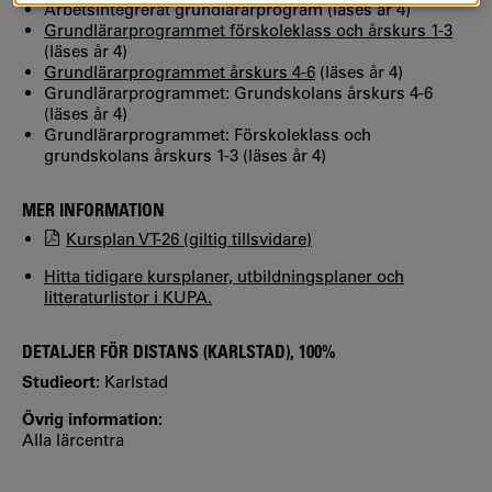
Arbetsintegrerat grundlärarprogram (läses år 4)
Grundlärarprogrammet förskoleklass och årskurs 1-3
(läses år 4)
Grundlärarprogrammet årskurs 4-6
(läses år 4)
Grundlärarprogrammet: Grundskolans årskurs 4-6
(läses år 4)
Grundlärarprogrammet: Förskoleklass och
grundskolans årskurs 1-3 (läses år 4)
MER INFORMATION
Kursplan VT-26 (giltig tillsvidare)
Hitta tidigare kursplaner, utbildningsplaner och
litteraturlistor i KUPA.
DETALJER FÖR DISTANS (KARLSTAD), 100%
Studieort:
Karlstad
Övrig information:
Alla lärcentra