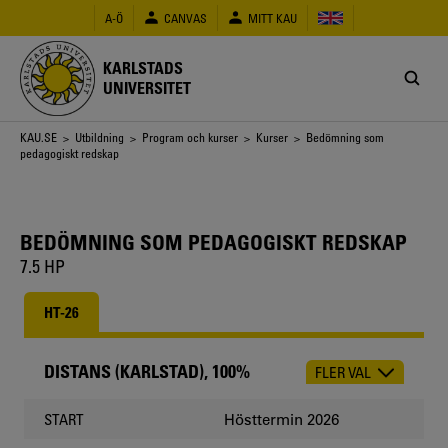
Hoppa
A-Ö
CANVAS
MITT KAU
till
huvudinnehåll
KARLSTADS
UNIVERSITET
Länkstig
KAU.SE
>
Utbildning
>
Program och kurser
>
Kurser
> Bedömning som
pedagogiskt redskap
BEDÖMNING SOM PEDAGOGISKT REDSKAP
7.5 HP
HT-26
DISTANS (KARLSTAD), 100%
FLER VAL
CHOOSE
OCCASION
Hösttermin 2026
START