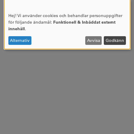
Hej! Vi använder cookies och behandlar personuppgifter
ANVÄNDNING
för följande ändamål:
Funktionell & Inbäddat externt
AV
innehåll
.
PERSONUPPGIFTER
OCH
Alternativ
Avvisa
Godkänn
COOKIES