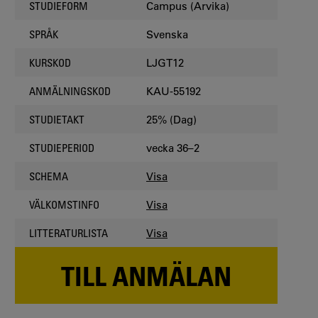
Campus (Arvika)
STUDIEFORM
Svenska
SPRÅK
LJGT12
KURSKOD
KAU-55192
ANMÄLNINGSKOD
25% (Dag)
STUDIETAKT
vecka 36–2
STUDIEPERIOD
Visa
SCHEMA
Visa
VÄLKOMSTINFO
Visa
LITTERATURLISTA
TILL ANMÄLAN