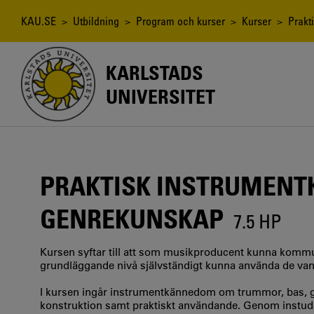
Hoppa
till
Länkstig
KAU.SE
>
Utbildning
>
Program och kurser
>
Kurser
> Prakt
huvudinnehåll
KARLSTADS
UNIVERSITET
PRAKTISK INSTRUMEN
GENREKUNSKAP
7.5 HP
Kursen syftar till att som musikproducent kunna kommu
grundläggande nivå självständigt kunna använda de van
I kursen ingår instrumentkännedom om trummor, bas, gi
konstruktion samt praktiskt användande. Genom instude