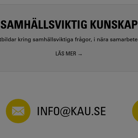
SAMHÄLLSVIKTIG KUNSKAP
utbildar kring samhällsviktiga frågor, i nära samarbet
LÄS MER
INFO@KAU.SE