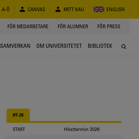
A-Ö
CANVAS
MITT KAU
ENGLISH
FÖR MEDARBETARE
FÖR ALUMNER
FÖR PRESS
SAMVERKAN
OM UNIVERSITETET
BIBLIOTEK
HT-26
Hösttermin 2026
START