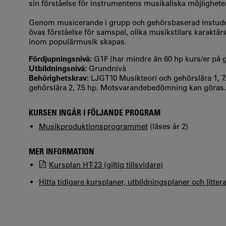
sin förståelse för instrumentens musikaliska möjligheter
Genom musicerande i grupp och gehörsbaserad instuder
övas förståelse för samspel, olika musikstilars karaktär
inom populärmusik skapas.
Fördjupningsnivå:
G1F (har mindre än 60 hp kurs/er på
Utbildningsnivå:
Grundnivå
Behörighetskrav:
LJGT10 Musikteori och gehörslära 1, 7
gehörslära 2, 7.5 hp. Motsvarandebedömning kan göras.
KURSEN INGÅR I FÖLJANDE PROGRAM
Musikproduktionsprogrammet
(läses år 2)
MER INFORMATION
Kursplan HT-23 (giltig tillsvidare)
Hitta tidigare kursplaner, utbildningsplaner och litter