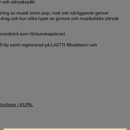
 och uttryckssätt.
ing av musik inom pop, rock och närliggande genrer
sdrag och hur olika typer av groove och musikaliska uttryck
 grundnivå som förkunskapskrav)
.5 hp samt registrerad på LJGT11 Musikteori och
aturlistor i KUPA.