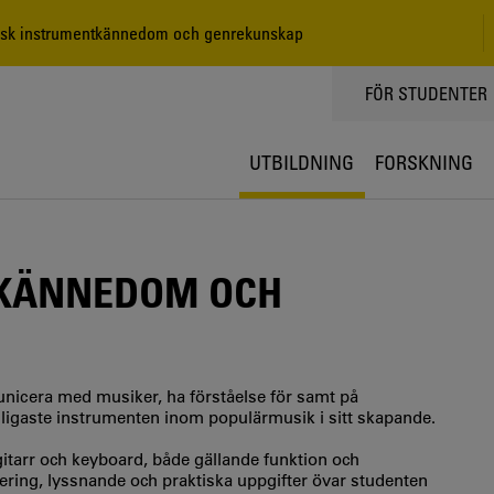
isk instrumentkännedom och genrekunskap
TOPPMENY
FÖR STUDENTER
UTBILDNING
FORSKNING
TKÄNNEDOM OCH
nicera med musiker, ha förståelse för samt på
ligaste instrumenten inom populärmusik i sitt skapande.
tarr och keyboard, både gällande funktion och
ring, lyssnande och praktiska uppgifter övar studenten