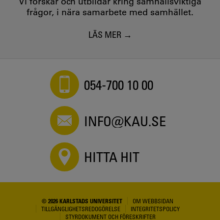
Vi forskar och utbildar kring samhällsviktiga
frågor, i nära samarbete med samhället.
LÄS MER
054-700 10 00
INFO@KAU.SE
HITTA HIT
© 2026 KARLSTADS UNIVERSITET
OM WEBBSIDAN
TILLGÄNGLIGHETSREDOGÖRELSE
INTEGRITETSPOLICY
STYRDOKUMENT OCH FÖRESKRIFTER