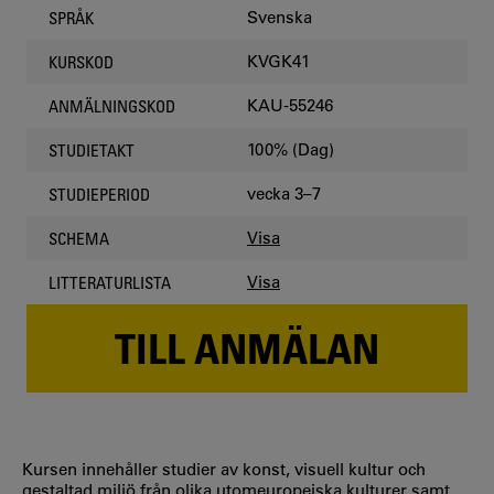
Svenska
SPRÅK
KVGK41
KURSKOD
KAU-55246
ANMÄLNINGSKOD
100% (Dag)
STUDIETAKT
vecka 3–7
STUDIEPERIOD
Visa
SCHEMA
Visa
LITTERATURLISTA
TILL ANMÄLAN
Kursen innehåller studier av konst, visuell kultur och
gestaltad miljö från olika utomeuropeiska kulturer samt