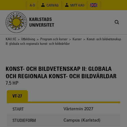
Hoppa
A-Ö
CANVAS
MITT KAU
till
huvudinnehåll
KARLSTADS
UNIVERSITET
Länkstig
KAU.SE
>
Utbildning
>
Program och kurser
>
Kurser
> Konst- och bildvetenskap
II: globala och regionala konst- och bildvärldar
KONST- OCH BILDVETENSKAP II: GLOBALA
OCH REGIONALA KONST- OCH BILDVÄRLDAR
7.5 HP
VT-27
Vårtermin 2027
START
Campus (Karlstad)
STUDIEFORM