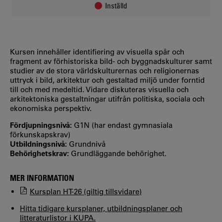
Inställd
Kursen innehåller identifiering av visuella spår och
fragment av förhistoriska bild- och byggnadskulturer samt
studier av de stora världskulturernas och religionernas
uttryck i bild, arkitektur och gestaltad miljö under forntid
till och med medeltid. Vidare diskuteras visuella och
arkitektoniska gestaltningar utifrån politiska, sociala och
ekonomiska perspektiv.
Fördjupningsnivå:
G1N (har endast gymnasiala
förkunskapskrav)
Utbildningsnivå:
Grundnivå
Behörighetskrav:
Grundläggande behörighet.
MER INFORMATION
Kursplan HT-26 (giltig tillsvidare)
Hitta tidigare kursplaner, utbildningsplaner och
litteraturlistor i KUPA.