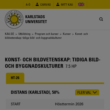
Hoppa
A-Ö
CANVAS
MITT KAU
till
huvudinnehåll
KARLSTADS
UNIVERSITET
Länkstig
KAU.SE
>
Utbildning
>
Program och kurser
>
Kurser
> Konst- och
bildvetenskap: tidiga bild- och byggnadskulturer
KONST- OCH BILDVETENSKAP: TIDIGA BILD-
OCH BYGGNADSKULTURER
7.5 HP
HT-26
DISTANS (KARLSTAD), 50%
FLER VAL
CHOOSE
OCCASION
Hösttermin 2026
START