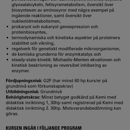
glyoxalatcykeln, fettsyrametabolism, översikt över
biosyntesen av aminosyror med några exempel på
ingående reaktioner, samt översikt över
nukleotidmetabolismen,
prokaryot och eukaryot genexpression och
proteinbiosyntes,
termodynamiska och kinetiska aspekter på proteiners
stabilitet och vikning,
regelverk för genetiskt modifierade mikroorganismer,
de kemiska grunderna för enzymkatalys och
steady-state kinetik: Michaelis-Menten ekvationen och
kinetisk beskrivning av reversibel inhibering av
enzymer.
Fördjupningsnivå:
G2F (har minst 60 hp kurs/er på
grundnivå som förkunskapskrav)
Utbildningsnivå:
Grundnivå
Behörighetskrav:
Minst betyget godkänd på Kemi med
didaktisk inriktning 1, 30hp samt registrerad på Kemi med
didaktisk inriktning 2. 30hp. Motsvarandebedömning kan
göras.
KURSEN INGÅR I FÖLJANDE PROGRAM