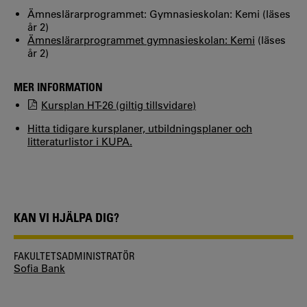
Ämneslärarprogrammet: Gymnasieskolan: Kemi (läses
år 2)
Ämneslärarprogrammet gymnasieskolan: Kemi
(läses
år 2)
MER INFORMATION
Kursplan HT-26 (giltig tillsvidare)
Hitta tidigare kursplaner, utbildningsplaner och
litteraturlistor i KUPA.
KAN VI HJÄLPA DIG?
FAKULTETSADMINISTRATÖR
Sofia Bank