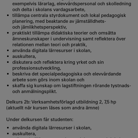
exempelvis lärarlag, elevvårdspersonal och skolledning
och delta i skolans vardagsarbete,
tillämpa centrala styrdokument och lokal pedagogisk
planering, med beaktande av jämställdhets-
och jämlikhetsperspektiv,
praktiskt tillämpa didaktiska teorier och omsätta
ämneskunskaper i undervisning samt reflektera över
relationen mellan teori och praktik,
använda digitala lärresurser i skolan,
auskultera,
diskutera och reflektera kring yrket och sin
professionsutveckling,
beskriva det specialpedagogiska och elevvårdande
arbete som görs inom skolan och
skaffa sig kunskap om lagstiftningen rörande tystnads-
och anmälningsplikt.
Delkurs 2b: Verksamhetsförlagd utbildning 2, 7,5 hp
(aktuellt när kursen läses som andra ämne)
Under delkursen får studenten:
använda digitala lärresurser i skolan,
auskultera,