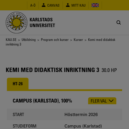
Hoppa
A-Ö
CANVAS
MITT KAU
till
huvudinnehåll
KARLSTADS
UNIVERSITET
Länkstig
KAU.SE
>
Utbildning
>
Program och kurser
>
Kurser
> Kemi med didaktisk
inriktning 3
KEMI MED DIDAKTISK INRIKTNING 3
30.0 HP
HT-26
CAMPUS (KARLSTAD), 100%
FLER VAL
CHOOSE
OCCASION
Hösttermin 2026
START
Campus (Karlstad)
STUDIEFORM