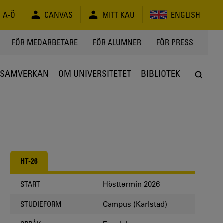
A-Ö
CANVAS
MITT KAU
ENGLISH
FÖR MEDARBETARE
FÖR ALUMNER
FÖR PRESS
SAMVERKAN
OM UNIVERSITETET
BIBLIOTEK
HT-26
Hösttermin 2026
START
Campus (Karlstad)
STUDIEFORM