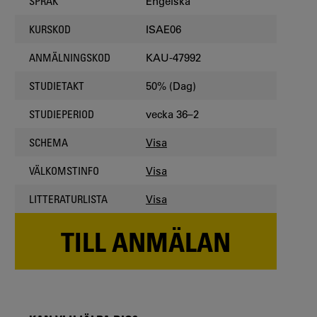
Engelska
SPRÅK
ISAE06
KURSKOD
KAU-47992
ANMÄLNINGSKOD
50% (Dag)
STUDIETAKT
vecka 36–2
STUDIEPERIOD
Visa
SCHEMA
Visa
VÄLKOMSTINFO
Visa
LITTERATURLISTA
TILL ANMÄLAN