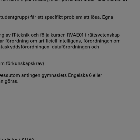
studentgrupp) får ett specifikt problem att lösa. Egna
ng av IT-teknik och följa kursen RVAE01 i rättsvetenskap
 förordning om artificiell intelligens, förordningen om
 dataskyddsförordningen, dataförordningen och
som förkunskapskrav)
 Dessutom antingen gymnasiets Engelska 6 eller
n göras.
aturlistor i KUPA.