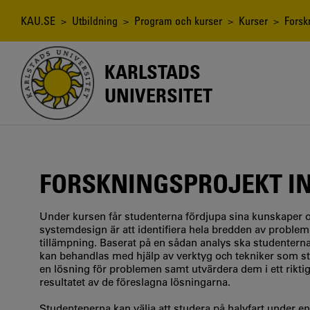
Hoppa
till
Länkstig
KAU.SE
>
Utbildning
>
Program och kurser
>
Kurser
> Forskn
huvudinnehåll
KARLSTADS
UNIVERSITET
FORSKNINGSPROJEKT I
Under kursen får studenterna fördjupa sina kunskaper oc
systemdesign är att identifiera hela bredden av problem
tillämpning. Baserat på en sådan analys ska studentern
kan behandlas med hjälp av verktyg och tekniker som s
en lösning för problemen samt utvärdera dem i ett riktig
resultatet av de föreslagna lösningarna.
Studentenerna kan välja att studera på halvfart under en 