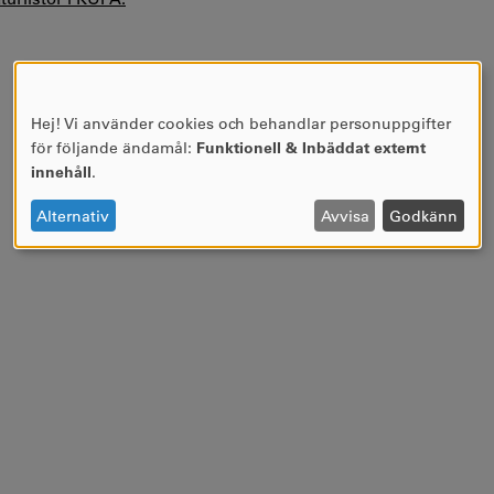
Hej! Vi använder cookies och behandlar personuppgifter
ANVÄNDNING
för följande ändamål:
Funktionell & Inbäddat externt
AV
innehåll
.
PERSONUPPGIFTER
OCH
Alternativ
Avvisa
Godkänn
COOKIES