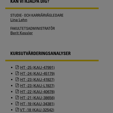
KAN VI HJÄLPA DIG?
STUDIE- OCH KARRIÄRVÄGLEDARE
Lina Lehn
FAKULTETSADMINISTRATÖR
Berit Kessler
KURSUTVÄRDERINGSANALYSER
HT -25 (KAU-47991)
HT -24 (KAU-45179)
HT -23 (KAU-41927)
HT -23 (KAU-L1927)
HT -22 (KAU-40678)
HT -21 (KAU-38656)
HT -19 (KAU-34381)
VT -18 (KAU-32542)