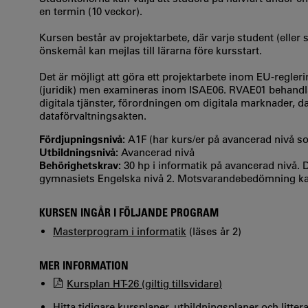
en termin (10 veckor).
Kursen består av projektarbete, där varje student (eller 
önskemål kan mejlas till lärarna före kursstart.
Det är möjligt att göra ett projektarbete inom EU-regleri
(juridik) men examineras inom ISAE06. RVAE01 behandlar
digitala tjänster, förordningen om digitala marknader,
dataförvaltningsakten.
Fördjupningsnivå:
A1F (har kurs/er på avancerad nivå 
Utbildningsnivå:
Avancerad nivå
Behörighetskrav:
30 hp i informatik på avancerad nivå.
gymnasiets Engelska nivå 2. Motsvarandebedömning ka
KURSEN INGÅR I FÖLJANDE PROGRAM
Masterprogram i informatik
(läses år 2)
MER INFORMATION
Kursplan HT-26 (giltig tillsvidare)
Hitta tidigare kursplaner, utbildningsplaner och litter