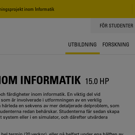
ingsprojekt inom Informatik
TOPPMENY
FÖR STUDENTER
UTBILDNING
FORSKNING
NOM INFORMATIK
15.0 HP
h färdigheter inom informatik. En viktig del vid
 som är involverade i utformningen av en verklig
a härleda en sekvens av mer detaljerade delproblem, som
tudenterna redan behärskar. Studenterna får sedan skapa
t system eller i en simulator, och därefter utvärdera
hel termin (20 veckor), eller på helfart under ena hälften av