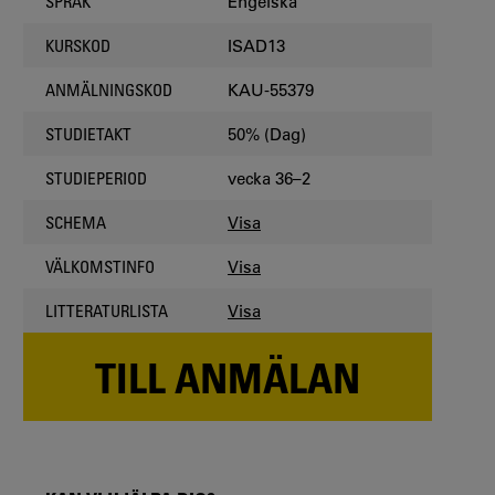
Engelska
SPRÅK
ISAD13
KURSKOD
KAU-55379
ANMÄLNINGSKOD
50% (Dag)
STUDIETAKT
vecka 36–2
STUDIEPERIOD
Visa
SCHEMA
Visa
VÄLKOMSTINFO
Visa
LITTERATURLISTA
TILL ANMÄLAN