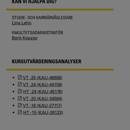
KAN VI HJÄLPA DIG?
STUDIE- OCH KARRIÄRVÄGLEDARE
Lina Lehn
FAKULTETSADMINISTRATÖR
Berit Kessler
KURSUTVÄRDERINGSANALYSER
VT -25 (KAU-46608)
VT -24 (KAU-44158)
HT -24 (KAU-45176)
VT -20 (KAU-34564)
VT -16 (KAU-27117)
HT -15 (KAU-26123)