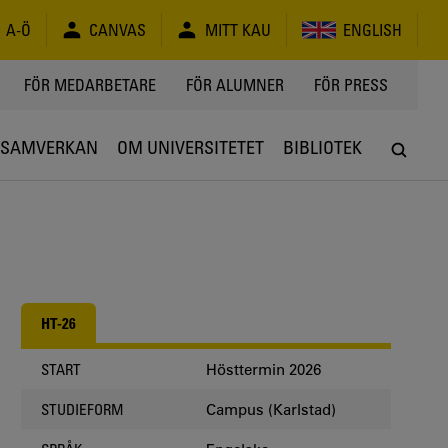
A-Ö
CANVAS
MITT KAU
ENGLISH
FÖR MEDARBETARE
FÖR ALUMNER
FÖR PRESS
SAMVERKAN
OM UNIVERSITETET
BIBLIOTEK
HT-26
Hösttermin 2026
START
Campus (Karlstad)
STUDIEFORM