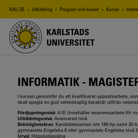
Hoppa
till
Länkstig
KAU.SE
>
Utbildning
>
Program och kurser
>
Kurser
> Inform
huvudinnehåll
KARLSTADS
UNIVERSITET
INFORMATIK - MAGISTE
I kursen genomför du ett kvalificerat uppsatsarbete, so
skall spegla en god vetenskaplig karaktär utifrån vetensk
Fördjupningsnivå:
A1E (innehåller examensarbete för 
Utbildningsnivå:
Avancerad nivå
Behörighetskrav:
Kandidatexamen om 180 hp samt 30 hp
gymnasiets Engelska 6 eller gymnasiets Engelska nivå
Urval:
Högskolepoäng