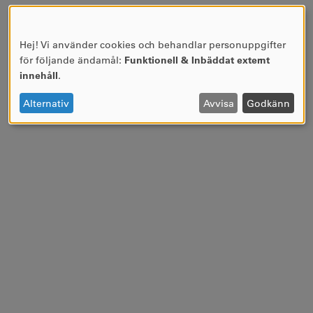
Hej! Vi använder cookies och behandlar personuppgifter
ANVÄNDNING
för följande ändamål:
Funktionell & Inbäddat externt
AV
innehåll
.
PERSONUPPGIFTER
OCH
Alternativ
Avvisa
Godkänn
COOKIES