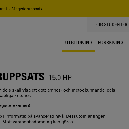
atik - Magisteruppsats
TOPPMENY
FÖR STUDENTER
UTBILDNING
FORSKNING
RUPPSATS
15.0 HP
m dels skall visa ett gott ämnes- och metodkunnande, dels
apliga kriterier.
magisterexamen)
 i informatik på avancerad nivå. Dessutom antingen
 2. Motsvarandebedömning kan göras.