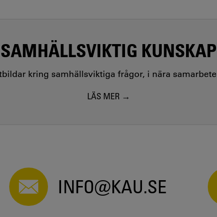
SAMHÄLLSVIKTIG KUNSKAP
utbildar kring samhällsviktiga frågor, i nära samarbet
LÄS MER
INFO@KAU.SE