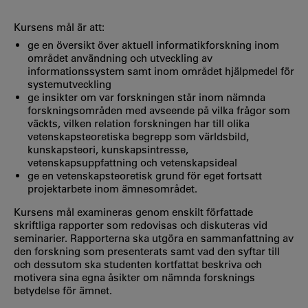
Kursens mål är att:
ge en översikt över aktuell informatikforskning inom
området användning och utveckling av
informationssystem samt inom området hjälpmedel för
systemutveckling
ge insikter om var forskningen står inom nämnda
forskningsområden med avseende på vilka frågor som
väckts, vilken relation forskningen har till olika
vetenskapsteoretiska begrepp som världsbild,
kunskapsteori, kunskapsintresse,
vetenskapsuppfattning och vetenskapsideal
ge en vetenskapsteoretisk grund för eget fortsatt
projektarbete inom ämnesområdet.
Kursens mål examineras genom enskilt författade
skriftliga rapporter som redovisas och diskuteras vid
seminarier. Rapporterna ska utgöra en sammanfattning av
den forskning som presenterats samt vad den syftar till
och dessutom ska studenten kortfattat beskriva och
motivera sina egna åsikter om nämnda forsknings
betydelse för ämnet.