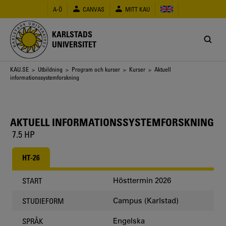
Hoppa
A-Ö
CANVAS
MITT KAU
till
huvudinnehåll
KARLSTADS
UNIVERSITET
Länkstig
KAU.SE
>
Utbildning
>
Program och kurser
>
Kurser
> Aktuell
informationssystemforskning
AKTUELL INFORMATIONSSYSTEMFORSKNING
7.5 HP
HT-26
Hösttermin 2026
START
Campus (Karlstad)
STUDIEFORM
Engelska
SPRÅK