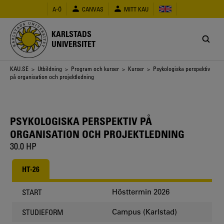
Hoppa
A-Ö
CANVAS
MITT KAU
till
huvudinnehåll
KARLSTADS
UNIVERSITET
Länkstig
KAU.SE
>
Utbildning
>
Program och kurser
>
Kurser
> Psykologiska perspektiv
på organisation och projektledning
PSYKOLOGISKA PERSPEKTIV PÅ
ORGANISATION OCH PROJEKTLEDNING
30.0 HP
HT-26
Hösttermin 2026
START
Campus (Karlstad)
STUDIEFORM