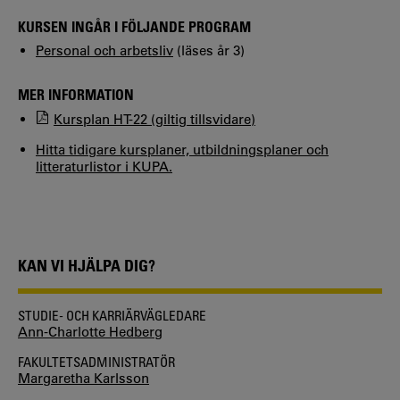
KURSEN INGÅR I FÖLJANDE PROGRAM
Personal och arbetsliv
(läses år 3)
MER INFORMATION
Kursplan HT-22 (giltig tillsvidare)
Hitta tidigare kursplaner, utbildningsplaner och
litteraturlistor i KUPA.
KAN VI HJÄLPA DIG?
STUDIE- OCH KARRIÄRVÄGLEDARE
Ann-Charlotte Hedberg
FAKULTETSADMINISTRATÖR
Margaretha Karlsson