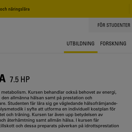
och näringslära
TOPPMENY
FÖR STUDENTER
UTBILDNING
FORSKNING
A
7.5 HP
 metabolism. Kursen behandlar också behovet av energi,
 den allmänna hälsan samt på prestation och
övare. Studenten får lära sig ge vägledande hälsofrämjande-
ysmetodik i syfte att utforma en individuell kostplan för
vitet och träning. Kursen tar även upp betydelsen av
 och återhämtning samt allmän hälsa. I kursen får
illskott och dessa preparats påverkan på idrottsprestation