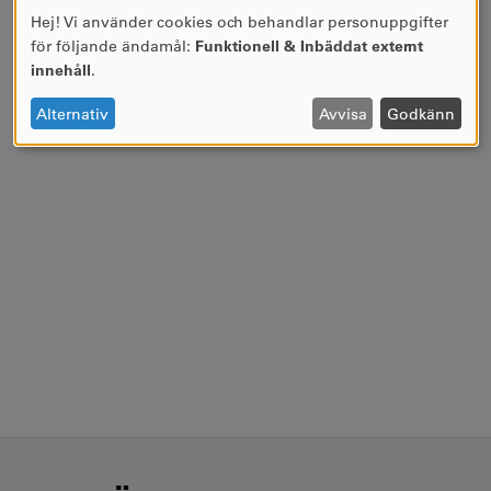
Hej! Vi använder cookies och behandlar personuppgifter
ANVÄNDNING
för följande ändamål:
Funktionell & Inbäddat externt
AV
innehåll
.
PERSONUPPGIFTER
OCH
Alternativ
Avvisa
Godkänn
COOKIES