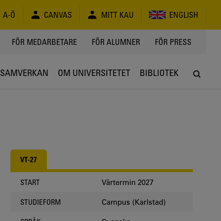
A-Ö
CANVAS
MITT KAU
ENGLISH
FÖR MEDARBETARE
FÖR ALUMNER
FÖR PRESS
SAMVERKAN
OM UNIVERSITETET
BIBLIOTEK
VT-27
Vårtermin 2027
START
Campus (Karlstad)
STUDIEFORM