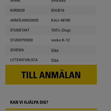
Svenska
SPRÅK
IDGB16
KURSKOD
KAU-48785
ANMÄLNINGSKOD
100% (Dag)
STUDIETAKT
vecka 8–12
STUDIEPERIOD
Visa
SCHEMA
Visa
LITTERATURLISTA
TILL ANMÄLAN
KAN VI HJÄLPA DIG?