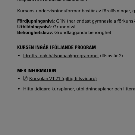
Kursens undervisningsformer består av föreläsningar, gr
Fördjupningsnivå:
G1N (har endast gymnasiala förkuns
Utbildningsnivå:
Grundnivå
Behörighetskrav:
Grundläggande behörighet
KURSEN INGÅR I FÖLJANDE PROGRAM
Idrotts- och hälsocoachprogrammet
(läses år 2)
MER INFORMATION
Kursplan VT-21 (giltig tillsvidare)
Hitta tidigare kursplaner, utbildningsplaner och litter