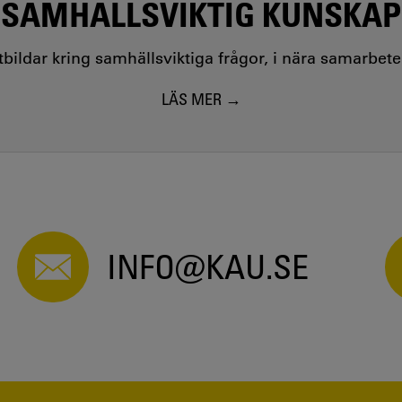
SAMHÄLLSVIKTIG KUNSKAP
utbildar kring samhällsviktiga frågor, i nära samarbet
LÄS MER
INFO@KAU.SE