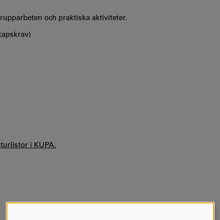
upparbeten och praktiska aktiviteter.
kapskrav)
aturlistor i KUPA.