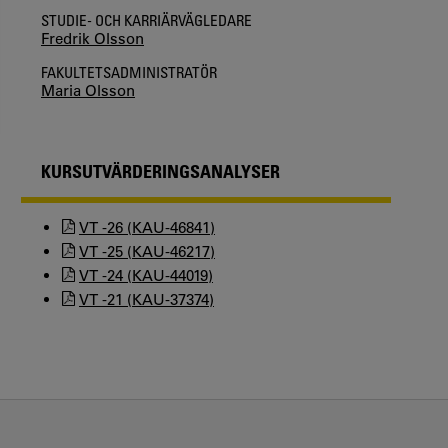
STUDIE- OCH KARRIÄRVÄGLEDARE
Fredrik Olsson
FAKULTETSADMINISTRATÖR
Maria Olsson
KURSUTVÄRDERINGSANALYSER
VT -26 (KAU-46841)
VT -25 (KAU-46217)
VT -24 (KAU-44019)
VT -21 (KAU-37374)