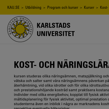
Hoppa
till
Länkstig
KAU.SE
>
Utbildning
>
Program och kurser
>
Kurser
> Kost- 
huvudinnehåll
KARLSTADS
UNIVERSITET
KOST- OCH NÄRINGSLÄR
kursen studeras olika näringsämnen, matspjälkning och
vätska och salter samt våra näringsämnens påverkan på
återhämtning, vid olika idrotter och för olika idrottsut
och prestationshöjande kostråd samt praktisera kostanal
individer med olika energibehov, kopplat till fysisk akti
måltidsplanering för fysisk aktivitet, optimal prestation
studenterna även en inblick i några av marknadens kostt
respektive eventuella hälsorisker.