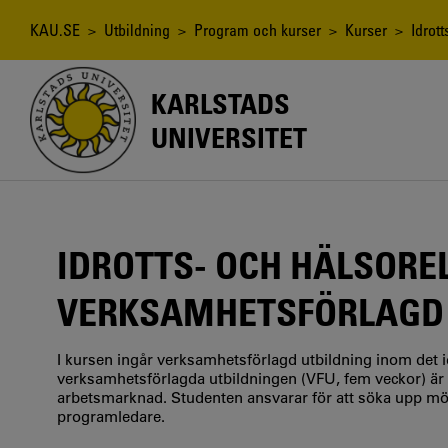
Hoppa
till
Länkstig
KAU.SE
>
Utbildning
>
Program och kurser
>
Kurser
> Idrott
huvudinnehåll
KARLSTADS
UNIVERSITET
IDROTTS- OCH HÄLSORE
VERKSAMHETSFÖRLAGD 
I kursen ingår verksamhetsförlagd utbildning inom det i
verksamhetsförlagda utbildningen (VFU, fem veckor) är 
arbetsmarknad. Studenten ansvarar för att söka upp m
programledare.