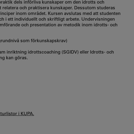
raktik dels införliva kunskaper om den idrotts och
tt relatera och praktisera kunskaper. Dessutom studeras
principer inom området. Kursen avslutas med att studenten
 i ett individuellt och skriftligt arbete. Undervisningen
mförande och presentation av metodik inom idrotts- och
 grundnivå som förkunskapskrav)
m inriktning idrottscoaching (SGIDV) eller Idrotts- och
g kan göras.
aturlistor i KUPA.