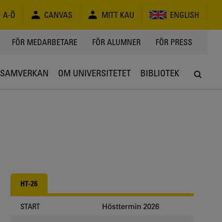
A-Ö
CANVAS
MITT KAU
ENGLISH
FÖR MEDARBETARE
FÖR ALUMNER
FÖR PRESS
SAMVERKAN
OM UNIVERSITETET
BIBLIOTEK
HT-26
Hösttermin 2026
START