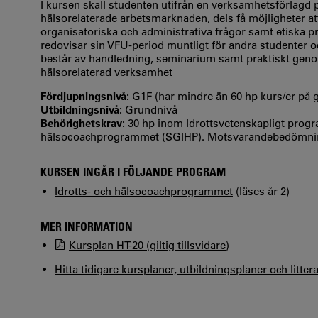
I kursen skall studenten utifrån en verksamhetsförlagd p
hälsorelaterade arbetsmarknaden, dels få möjligheter a
organisatoriska och administrativa frågor samt etiska 
redovisar sin VFU-period muntligt för andra studenter och
består av handledning, seminarium samt praktiskt geno
hälsorelaterad verksamhet
Fördjupningsnivå:
G1F (har mindre än 60 hp kurs/er på
Utbildningsnivå:
Grundnivå
Behörighetskrav:
30 hp inom Idrottsvetenskapligt progra
hälsocoachprogrammet (SGIHP). Motsvarandebedömnin
KURSEN INGÅR I FÖLJANDE PROGRAM
Idrotts- och hälsocoachprogrammet
(läses år 2)
MER INFORMATION
Kursplan HT-20 (giltig tillsvidare)
Hitta tidigare kursplaner, utbildningsplaner och litter