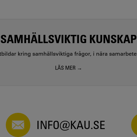
SAMHÄLLSVIKTIG KUNSKAP
utbildar kring samhällsviktiga frågor, i nära samarbet
LÄS MER
INFO@KAU.SE