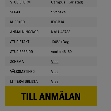
Campus (Karlstad)
STUDIEFORM
Svenska
SPRÅK
IDGB14
KURSKOD
KAU-48783
ANMÄLNINGSKOD
100% (Dag)
STUDIETAKT
vecka 46–50
STUDIEPERIOD
Visa
SCHEMA
Visa
VÄLKOMSTINFO
Visa
LITTERATURLISTA
TILL ANMÄLAN