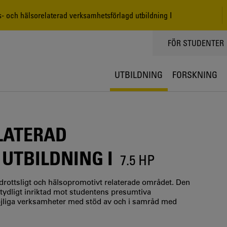
s- och hälsorelaterad verksamhetsförlagd utbildning I
TOPPMENY
FÖR STUDENTER
UTBILDNING
FORSKNING
LATERAD
UTBILDNING I
7.5 HP
drottsligt och hälsopromotivt relaterade området. Den
tydligt inriktad mot studentens presumtiva
öjliga verksamheter med stöd av och i samråd med