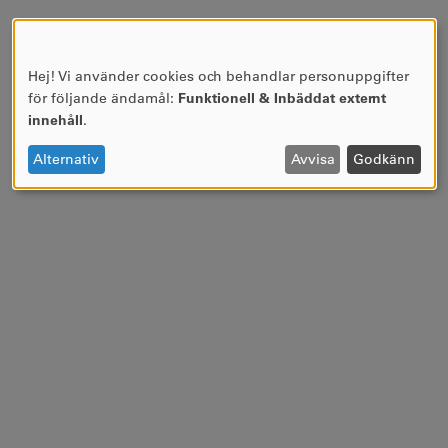
Hej! Vi använder cookies och behandlar personuppgifter
ANVÄNDNING
för följande ändamål:
Funktionell & Inbäddat externt
AV
innehåll
.
PERSONUPPGIFTER
OCH
Alternativ
Avvisa
Godkänn
COOKIES