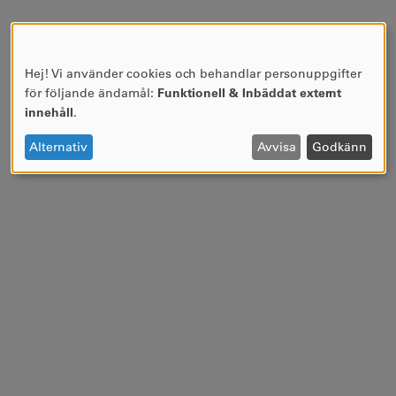
Hej! Vi använder cookies och behandlar personuppgifter
ANVÄNDNING
för följande ändamål:
Funktionell & Inbäddat externt
AV
innehåll
.
PERSONUPPGIFTER
OCH
Alternativ
Avvisa
Godkänn
COOKIES