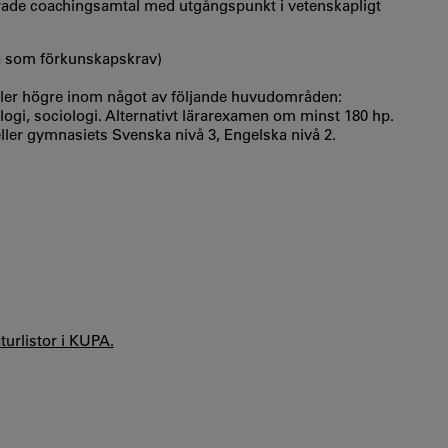
terade coachingsamtal med utgångspunkt i vetenskapligt
å som förkunskapskrav)
eller högre inom något av följande huvudområden:
ogi, sociologi. Alternativt lärarexamen om minst 180 hp.
ler gymnasiets Svenska nivå 3, Engelska nivå 2.
aturlistor i KUPA.