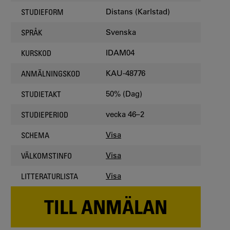
Distans (Karlstad)
STUDIEFORM
Svenska
SPRÅK
IDAM04
KURSKOD
KAU-48776
ANMÄLNINGSKOD
50% (Dag)
STUDIETAKT
vecka 46–2
STUDIEPERIOD
Visa
SCHEMA
Visa
VÄLKOMSTINFO
Visa
LITTERATURLISTA
TILL ANMÄLAN