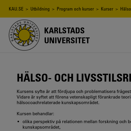
Hoppa
till
Länkstig
KAU.SE
>
Utbildning
>
Program och kurser
>
Kurser
> Hälso-
huvudinnehåll
KARLSTADS
UNIVERSITET
HÄLSO- OCH LIVSSTILS
Kursens syfte är att fördjupa och problematisera frågest
Vidare är syftet att förena vetenskapligt förankrade te
hälsocoachrelaterade kunskapsområdet.
Kursen behandlar:
olika perspektiv på relationen mellan forskning och
kunskapsområdet,