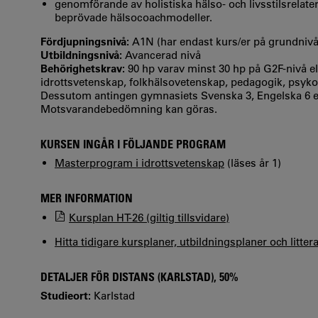
genomförande av holistiska hälso- och livsstilsrela
beprövade hälsocoachmodeller.
Fördjupningsnivå:
A1N (har endast kurs/er på grundniv
Utbildningsnivå:
Avancerad nivå
Behörighetskrav:
90 hp varav minst 30 hp på G2F-nivå 
idrottsvetenskap, folkhälsovetenskap, pedagogik, psykol
Dessutom antingen gymnasiets Svenska 3, Engelska 6 el
Motsvarandebedömning kan göras.
KURSEN INGÅR I FÖLJANDE PROGRAM
Masterprogram i idrottsvetenskap
(läses år 1)
MER INFORMATION
Kursplan HT-26 (giltig tillsvidare)
Hitta tidigare kursplaner, utbildningsplaner och litter
DETALJER FÖR DISTANS (KARLSTAD), 50%
Studieort:
Karlstad