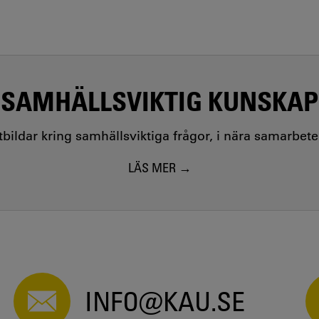
SAMHÄLLSVIKTIG KUNSKAP
utbildar kring samhällsviktiga frågor, i nära samarbet
LÄS MER
INFO@KAU.SE