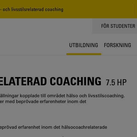
 och livsstilsrelaterad coaching
TOPPMENY
FÖR STUDENTER
UTBILDNING
FORSKNING
RELATERAD COACHING
7.5 HP
ällningar kopplade till området hälso och livsstilscoaching.
orier med beprövade erfarenheter inom det
 beprövad erfarenhet inom det hälsocoachrelaterade