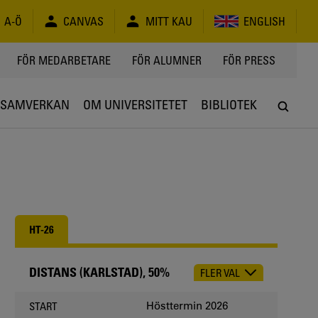
A-Ö
CANVAS
MITT KAU
ENGLISH
FÖR MEDARBETARE
FÖR ALUMNER
FÖR PRESS
SAMVERKAN
OM UNIVERSITETET
BIBLIOTEK
HT-26
DISTANS (KARLSTAD), 50%
FLER VAL
CHOOSE
OCCASION
Hösttermin 2026
START