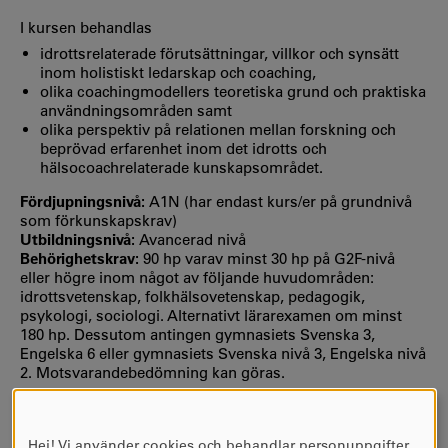
I kursen behandlas
idrottsrelaterade förutsättningar, villkor och synsätt
inom holistiskt ledarskap och coaching,
olika coachingmodellers teoretiska grund och praktiska
användningsområden samt
olika perspektiv på relationen mellan forskning och
beprövad erfarenhet inom det idrotts och
hälsocoachrelaterade kunskapsområdet.
Fördjupningsnivå:
A1N (har endast kurs/er på grundnivå
som förkunskapskrav)
Utbildningsnivå:
Avancerad nivå
Behörighetskrav:
90 hp varav minst 30 hp på G2F-nivå
eller högre inom något av följande huvudområden:
idrottsvetenskap, folkhälsovetenskap, pedagogik,
psykologi, sociologi. Alternativt lärarexamen om minst
180 hp. Dessutom antingen gymnasiets Svenska 3,
Engelska 6 eller gymnasiets Svenska nivå 3, Engelska nivå
2. Motsvarandebedömning kan göras.
KURSEN INGÅR I FÖLJANDE PROGRAM
Hej! Vi använder cookies och behandlar personuppgifter