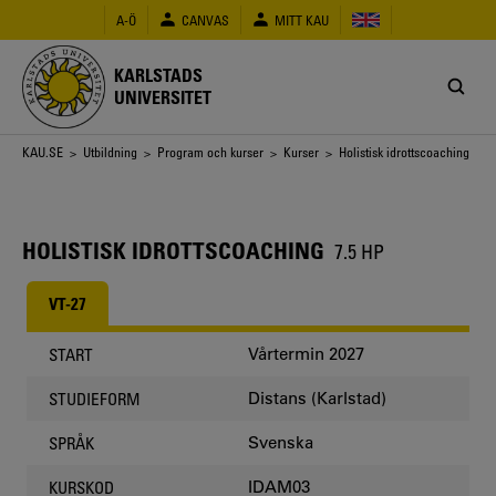
Hoppa
A-Ö
CANVAS
MITT KAU
till
huvudinnehåll
KARLSTADS
UNIVERSITET
Länkstig
KAU.SE
>
Utbildning
>
Program och kurser
>
Kurser
> Holistisk idrottscoaching
HOLISTISK IDROTTSCOACHING
7.5 HP
VT-27
Vårtermin 2027
START
Distans (Karlstad)
STUDIEFORM
Svenska
SPRÅK
IDAM03
KURSKOD