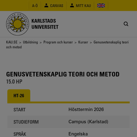
Hoppa
A-Ö
CANVAS
MITT KAU
till
huvudinnehåll
KARLSTADS
UNIVERSITET
Länkstig
KAU.SE
>
Utbildning
>
Program och kurser
>
Kurser
> Genusvetenskaplig teori
och metod
GENUSVETENSKAPLIG TEORI OCH METOD
15.0 HP
HT-26
Hösttermin 2026
START
Campus (Karlstad)
STUDIEFORM
Engelska
SPRÅK