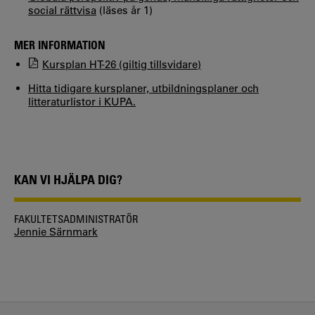
social rättvisa
(läses år 1)
MER INFORMATION
Kursplan HT-26 (giltig tillsvidare)
Hitta tidigare kursplaner, utbildningsplaner och
litteraturlistor i KUPA.
KAN VI HJÄLPA DIG?
FAKULTETSADMINISTRATÖR
Jennie Särnmark