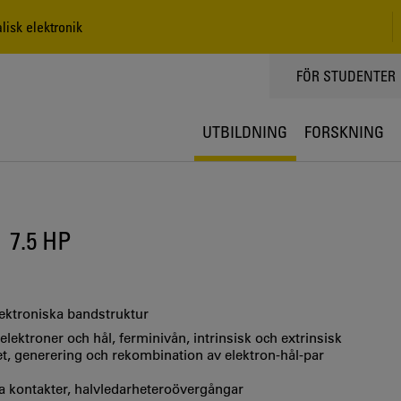
lisk elektronik
TOPPMENY
FÖR STUDENTER
UTBILDNING
FORSKNING
7.5 HP
elektroniska bandstruktur
lektroner och hål, ferminivån, intrinsisk och extrinsisk
et, generering och rekombination av elektron-hål-par
a kontakter, halvledarheteroövergångar