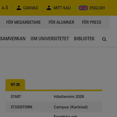
A-Ö
CANVAS
MITT KAU
ENGLISH
FÖR MEDARBETARE
FÖR ALUMNER
FÖR PRESS
SAMVERKAN
OM UNIVERSITETET
BIBLIOTEK
HT-26
Hösttermin 2026
START
Campus (Karlstad)
STUDIEFORM
Engelska om