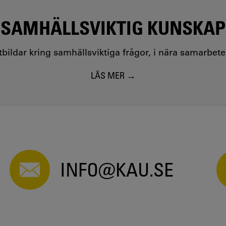
SAMHÄLLSVIKTIG KUNSKAP
utbildar kring samhällsviktiga frågor, i nära samarbet
LÄS MER
INFO@KAU.SE