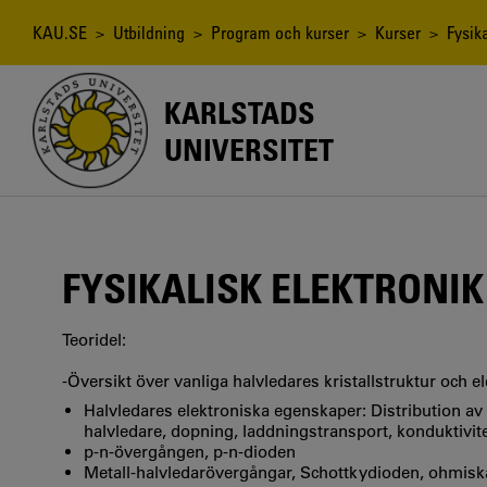
Hoppa
till
Länkstig
KAU.SE
>
Utbildning
>
Program och kurser
>
Kurser
> Fysika
huvudinnehåll
KARLSTADS
UNIVERSITET
FYSIKALISK ELEKTRONIK
Teoridel:
-Översikt över vanliga halvledares kristallstruktur och 
Halvledares elektroniska egenskaper: Distribution av e
halvledare, dopning, laddningstransport, konduktivit
p-n-övergången, p-n-dioden
Metall-halvledarövergångar, Schottkydioden, ohmisk