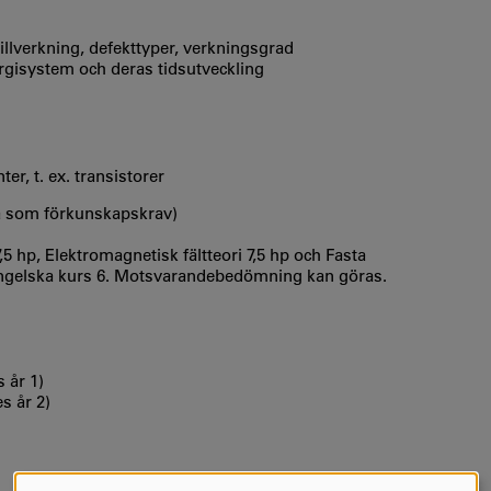
illverkning, defekttyper, verkningsgrad
nergisystem och deras tidsutveckling
r, t. ex. transistorer
å som förkunskapskrav)
,5 hp, Elektromagnetisk fältteori 7,5 hp och Fasta
 Engelska kurs 6. Motsvarandebedömning kan göras.
 år 1)
s år 2)