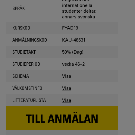
internationella
SPRÅK
studenter deltar,
annars svenska
FYAD19
KURSKOD
KAU-48631
ANMÄLNINGSKOD
50% (Dag)
STUDIETAKT
vecka 46–2
STUDIEPERIOD
Visa
SCHEMA
Visa
VÄLKOMSTINFO
Visa
LITTERATURLISTA
TILL ANMÄLAN