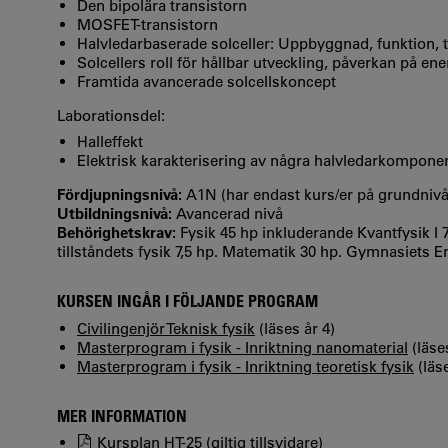
Den bipolära transistorn
MOSFET-transistorn
Halvledarbaserade solceller: Uppbyggnad, funktion, t
Solcellers roll för hållbar utveckling, påverkan på e
Framtida avancerade solcellskoncept
Laborationsdel:
Halleffekt
Elektrisk karakterisering av några halvledarkomponente
Fördjupningsnivå:
A1N (har endast kurs/er på grundniv
Utbildningsnivå:
Avancerad nivå
Behörighetskrav:
Fysik 45 hp inkluderande Kvantfysik I 7
tillståndets fysik 7,5 hp. Matematik 30 hp. Gymnasiets
KURSEN INGÅR I FÖLJANDE PROGRAM
Civilingenjör Teknisk fysik
(läses år 4)
Masterprogram i fysik - Inriktning nanomaterial
(läses
Masterprogram i fysik - Inriktning teoretisk fysik
(läse
MER INFORMATION
Kursplan HT-25 (giltig tillsvidare)