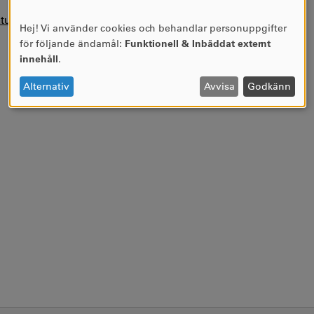
aturlistor i KUPA.
Hej! Vi använder cookies och behandlar personuppgifter
ANVÄNDNING
för följande ändamål:
Funktionell & Inbäddat externt
AV
innehåll
.
PERSONUPPGIFTER
OCH
Alternativ
Avvisa
Godkänn
COOKIES