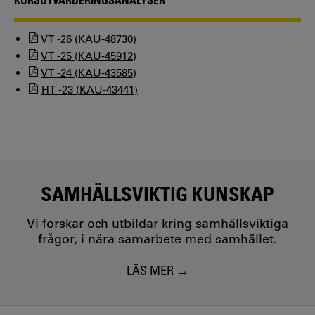
VT -26 (KAU-48730)
VT -25 (KAU-45912)
VT -24 (KAU-43585)
HT -23 (KAU-43441)
SAMHÄLLSVIKTIG KUNSKAP
Vi forskar och utbildar kring samhällsviktiga
frågor, i nära samarbete med samhället.
LÄS MER