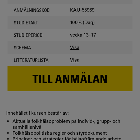
KAU-55969
ANMÄLNINGSKOD
100% (Dag)
STUDIETAKT
vecka 13–17
STUDIEPERIOD
Visa
SCHEMA
Visa
LITTERATURLISTA
TILL ANMÄLAN
Innehållet i kursen består av:
Aktuella folkhälsoproblem på individ-, grupp- och
samhällsnivå
Folkhälsopolitiska regler och styrdokument
Principer och strategier för hälsofrämjande arbete