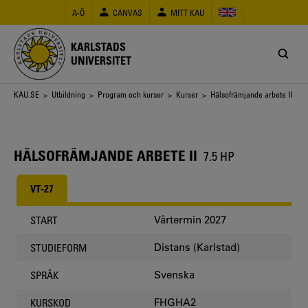
Hoppa
A-Ö
CANVAS
MITT KAU
till
huvudinnehåll
KARLSTADS
UNIVERSITET
Länkstig
KAU.SE
>
Utbildning
>
Program och kurser
>
Kurser
> Hälsofrämjande arbete II
HÄLSOFRÄMJANDE ARBETE II
7.5 HP
VT-27
Vårtermin 2027
START
Distans (Karlstad)
STUDIEFORM
Svenska
SPRÅK
FHGHA2
KURSKOD