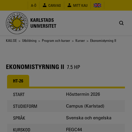
Hoppa
A-Ö
CANVAS
MITT KAU
till
huvudinnehåll
KARLSTADS
UNIVERSITET
Länkstig
KAU.SE
>
Utbildning
>
Program och kurser
>
Kurser
> Ekonomistyrning II
EKONOMISTYRNING II
7.5 HP
HT-26
Hösttermin 2026
START
Campus (Karlstad)
STUDIEFORM
Svenska och engelska
SPRÅK
FEGC44
KURSKOD