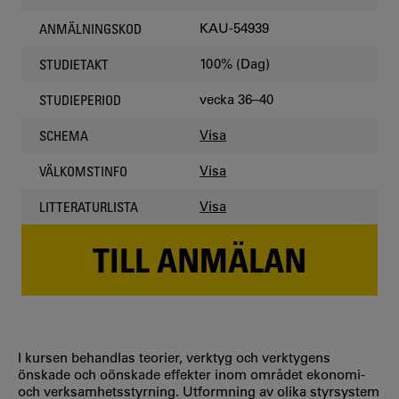
KAU-54939
ANMÄLNINGSKOD
100% (Dag)
STUDIETAKT
vecka 36–40
STUDIEPERIOD
Visa
SCHEMA
Visa
VÄLKOMSTINFO
Visa
LITTERATURLISTA
TILL ANMÄLAN
I kursen behandlas teorier, verktyg och verktygens
önskade och oönskade effekter inom området ekonomi-
och verksamhetsstyrning. Utformning av olika styrsystem