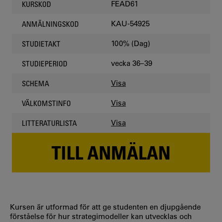
FEAD61
KURSKOD
KAU-54925
ANMÄLNINGSKOD
100% (Dag)
STUDIETAKT
vecka 36–39
STUDIEPERIOD
Visa
SCHEMA
Visa
VÄLKOMSTINFO
Visa
LITTERATURLISTA
TILL ANMÄLAN
Kursen är utformad för att ge studenten en djupgående
förståelse för hur strategimodeller kan utvecklas och