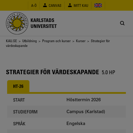
Hoppa
A-Ö
CANVAS
MITT KAU
till
huvudinnehåll
KARLSTADS
UNIVERSITET
Länkstig
KAU.SE
>
Utbildning
>
Program och kurser
>
Kurser
> Strategier för
värdeskapande
STRATEGIER FÖR VÄRDESKAPANDE
5.0 HP
HT-26
Hösttermin 2026
START
Campus (Karlstad)
STUDIEFORM
Engelska
SPRÅK