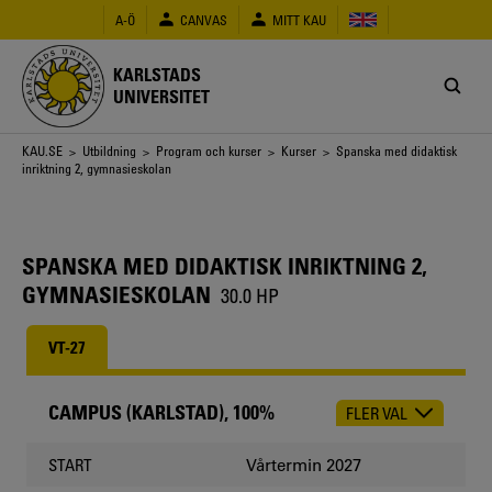
Hoppa
A-Ö
CANVAS
MITT KAU
till
huvudinnehåll
KARLSTADS
UNIVERSITET
Länkstig
KAU.SE
>
Utbildning
>
Program och kurser
>
Kurser
> Spanska med didaktisk
inriktning 2, gymnasieskolan
SPANSKA MED DIDAKTISK INRIKTNING 2,
GYMNASIESKOLAN
30.0 HP
VT-27
CAMPUS (KARLSTAD), 100%
FLER VAL
CHOOSE
OCCASION
Vårtermin 2027
START