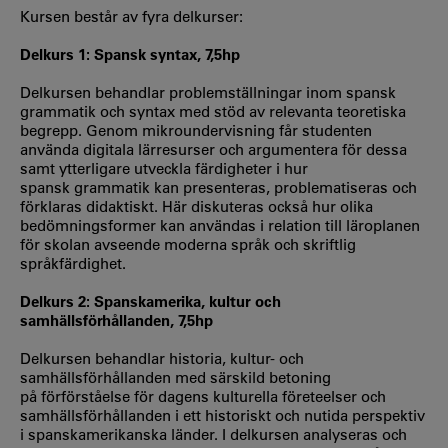
Kursen består av fyra delkurser:
Delkurs 1: Spansk syntax, 7,5hp
Delkursen behandlar problemställningar inom spansk
grammatik och syntax med stöd av relevanta teoretiska
begrepp. Genom mikroundervisning får studenten
använda digitala lärresurser och argumentera för dessa
samt ytterligare utveckla färdigheter i hur
spansk grammatik kan presenteras, problematiseras och
förklaras didaktiskt. Här diskuteras också hur olika
bedömningsformer kan användas i relation till läroplanen
för skolan avseende moderna språk och skriftlig
språkfärdighet.
Delkurs 2: Spanskamerika, kultur och
samhällsförhållanden, 7,5hp
Delkursen behandlar historia, kultur- och
samhällsförhållanden med särskild betoning
på förförståelse för dagens kulturella företeelser och
samhällsförhållanden i ett historiskt och nutida perspektiv
i spanskamerikanska länder. I delkursen analyseras och