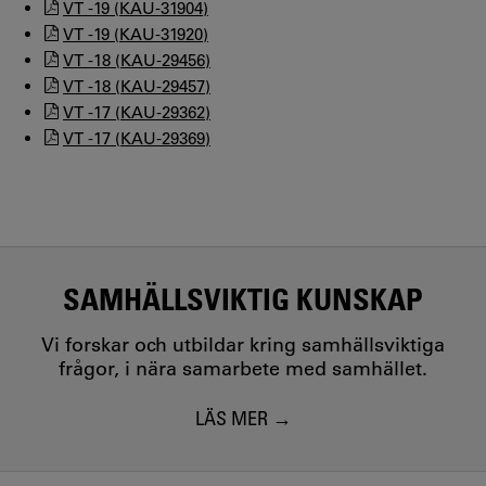
VT -19 (KAU-31904)
VT -19 (KAU-31920)
VT -18 (KAU-29456)
VT -18 (KAU-29457)
VT -17 (KAU-29362)
VT -17 (KAU-29369)
SAMHÄLLSVIKTIG KUNSKAP
Vi forskar och utbildar kring samhällsviktiga
frågor, i nära samarbete med samhället.
LÄS MER