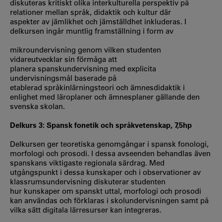
diskuteras kritiskt olika interkulturella perspektiv på
relationer mellan språk, didaktik och kultur där
aspekter av jämlikhet och jämställdhet inkluderas. I
delkursen ingår muntlig framställning i form av
mikroundervisning genom vilken studenten
vidareutvecklar sin förmåga att
planera spanskundervisning med explicita
undervisningsmål baserade på
etablerad språkinlärningsteori och ämnesdidaktik i
enlighet med läroplaner och ämnesplaner gällande den
svenska skolan.
Delkurs 3: Spansk fonetik och språkvetenskap, 7,5hp
Delkursen ger teoretiska genomgångar i spansk fonologi,
morfologi och prosodi. I dessa avseenden behandlas även
spanskans viktigaste regionala särdrag. Med
utgångspunkt i dessa kunskaper och i observationer av
klassrumsundervisning diskuterar studenten
hur kunskaper om spanskt uttal, morfologi och prosodi
kan användas och förklaras i skolundervisningen samt på
vilka sätt digitala lärresurser kan integreras.