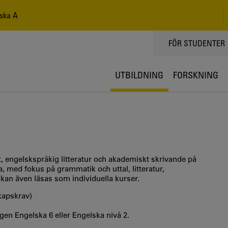
ska A
TOPPMENY
FÖR STUDENTER
UTBILDNING
FORSKNING
t, engelskspråkig litteratur och akademiskt skrivande på
a, med fokus på grammatik och uttal, litteratur,
an även läsas som individuella kurser.
kapskrav)
en Engelska 6 eller Engelska nivå 2.