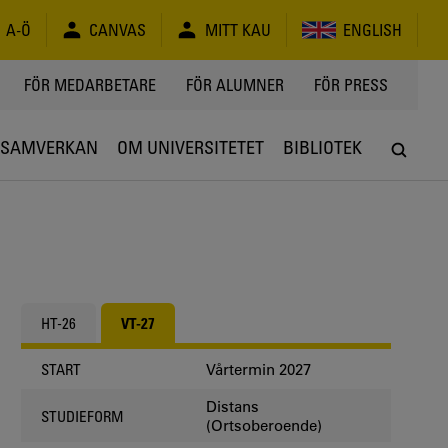
A-Ö
CANVAS
MITT KAU
ENGLISH
FÖR MEDARBETARE
FÖR ALUMNER
FÖR PRESS
SAMVERKAN
OM UNIVERSITETET
BIBLIOTEK
HT-26
VT-27
Vårtermin 2027
START
Distans
STUDIEFORM
(Ortsoberoende)