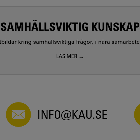
SAMHÄLLSVIKTIG KUNSKAP
utbildar kring samhällsviktiga frågor, i nära samarbet
LÄS MER
INFO@KAU.SE