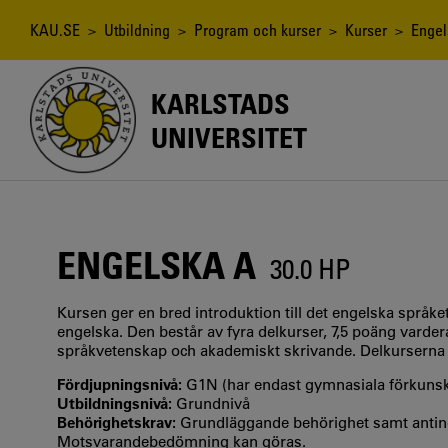
Hoppa
till
Länkstig
KAU.SE
>
Utbildning
>
Program och kurser
>
Kurser
> Engel
huvudinnehåll
KARLSTADS
UNIVERSITET
ENGELSKA A
30.0 HP
Kursen ger en bred introduktion till det engelska språke
engelska. Den består av fyra delkurser, 7,5 poäng varder
språkvetenskap och akademiskt skrivande. Delkurserna k
Fördjupningsnivå:
G1N (har endast gymnasiala förkuns
Utbildningsnivå:
Grundnivå
Behörighetskrav:
Grundläggande behörighet samt anting
Motsvarandebedömning kan göras.