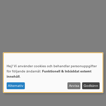
Hej! Vi använder cookies och behandlar personuppgifter
ANVÄNDNING
för följande ändamål:
Funktionell & Inbäddat externt
AV
innehåll
.
PERSONUPPGIFTER
OCH
Alternativ
Avvisa
Godkänn
COOKIES