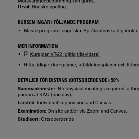
Motsvarandebedömning kan göras.
Urval:
Högskolepoäng
KURSEN INGÅR I FÖLJANDE PROGRAM
Masterprogram i engelska: Språkvetenskaplig inriktni
MER INFORMATION
Kursplan VT-22 (giltig tillsvidare)
Hitta tidigare kursplaner, utbildningsplaner och litter
DETALJER FÖR DISTANS (ORTSOBEROENDE), 50%
Sammankomster:
No physical meetings required, althou
person at KAU (one day).
Lärstöd:
Individual supervision and Canvas.
Examination:
On site and/or via Zoom and Canvas.
Studieort:
Ortsoberoende