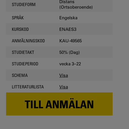
Distans
STUDIEFORM
(Ortsoberoende)
Engelska
SPRÅK
ENAES3
KURSKOD
KAU-49565
ANMÄLNINGSKOD
50% (Dag)
STUDIETAKT
vecka 3–22
STUDIEPERIOD
Visa
SCHEMA
Visa
LITTERATURLISTA
TILL ANMÄLAN