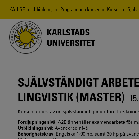
Hoppa
till
Länkstig
KAU.SE
>
Utbildning
>
Program och kurser
>
Kurser
> Självs
huvudinnehåll
KARLSTADS
UNIVERSITET
SJÄLVSTÄNDIGT ARBETE
LINGVISTIK (MASTER)
15
Kursen utgörs av en självständigt genomförd forskning
Fördjupningsnivå:
A2E (innehåller examensarbete för 
Utbildningsnivå:
Avancerad nivå
Behörighetskrav:
Engelska 1-90 hp, samt 30 hp på avanc