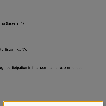
ng (läses år 1)
aturlistor i KUPA.
gh participation in final seminar is recommended in