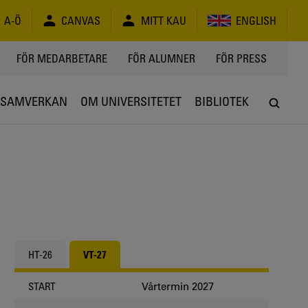
A-Ö
CANVAS
MITT KAU
ENGLISH
FÖR MEDARBETARE
FÖR ALUMNER
FÖR PRESS
SAMVERKAN
OM UNIVERSITETET
BIBLIOTEK
HT-26
VT-27
Vårtermin 2027
START