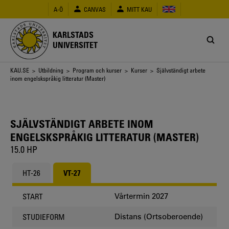
Hoppa
A-Ö
CANVAS
MITT KAU
till
huvudinnehåll
KARLSTADS
UNIVERSITET
Länkstig
KAU.SE
>
Utbildning
>
Program och kurser
>
Kurser
> Självständigt arbete
inom engelskspråkig litteratur (Master)
SJÄLVSTÄNDIGT ARBETE INOM
ENGELSKSPRÅKIG LITTERATUR (MASTER)
15.0 HP
HT-26
VT-27
Vårtermin 2027
START
Distans (Ortsoberoende)
STUDIEFORM