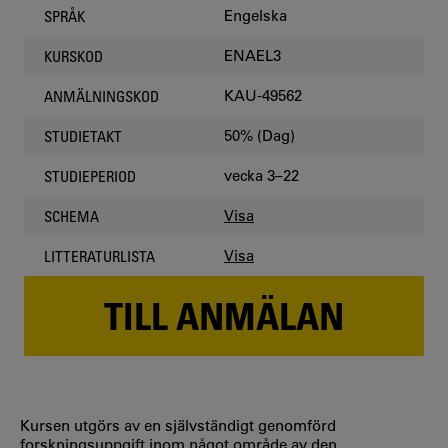
Engelska
SPRÅK
ENAEL3
KURSKOD
KAU-49562
ANMÄLNINGSKOD
50% (Dag)
STUDIETAKT
vecka 3–22
STUDIEPERIOD
Visa
SCHEMA
Visa
LITTERATURLISTA
TILL ANMÄLAN
Kursen utgörs av en självständigt genomförd
forskningsuppgift inom något område av den