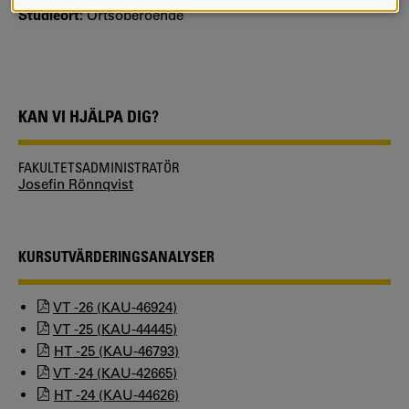
COOKIES
Studieort:
Ortsoberoende
KAN VI HJÄLPA DIG?
FAKULTETSADMINISTRATÖR
Josefin Rönnqvist
KURSUTVÄRDERINGSANALYSER
VT -26 (KAU-46924)
VT -25 (KAU-44445)
HT -25 (KAU-46793)
VT -24 (KAU-42665)
HT -24 (KAU-44626)