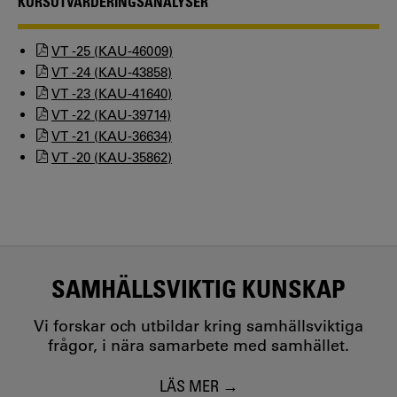
KURSUTVÄRDERINGSANALYSER
VT -25 (KAU-46009)
VT -24 (KAU-43858)
VT -23 (KAU-41640)
VT -22 (KAU-39714)
VT -21 (KAU-36634)
VT -20 (KAU-35862)
SAMHÄLLSVIKTIG KUNSKAP
Vi forskar och utbildar kring samhällsviktiga
frågor, i nära samarbete med samhället.
LÄS MER