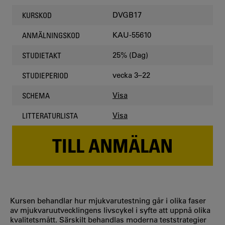
DVGB17
KURSKOD
KAU-55610
ANMÄLNINGSKOD
25% (Dag)
STUDIETAKT
vecka 3–22
STUDIEPERIOD
Visa
SCHEMA
Visa
LITTERATURLISTA
TILL ANMÄLAN
Kursen behandlar hur mjukvarutestning går i olika faser
av mjukvaruutvecklingens livscykel i syfte att uppnå olika
kvalitetsmått. Särskilt behandlas moderna teststrategier