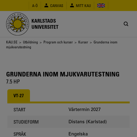
Hoppa
A-Ö
CANVAS
MITT KAU
till
huvudinnehåll
KARLSTADS
UNIVERSITET
Länkstig
KAU.SE
>
Utbildning
>
Program och kurser
>
Kurser
> Grunderna inom
mjukvarutestning
GRUNDERNA INOM MJUKVARUTESTNING
7.5 HP
VT-27
Vårtermin 2027
START
Distans (Karlstad)
STUDIEFORM
Engelska
SPRÅK