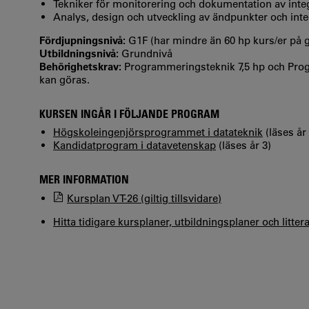
Tekniker för monitorering och dokumentation av integ
Analys, design och utveckling av ändpunkter och inte
Fördjupningsnivå:
G1F (har mindre än 60 hp kurs/er på
Utbildningsnivå:
Grundnivå
Behörighetskrav:
Programmeringsteknik 7,5 hp och Pro
kan göras.
KURSEN INGÅR I FÖLJANDE PROGRAM
Högskoleingenjörsprogrammet i datateknik
(läses år 
Kandidatprogram i datavetenskap
(läses år 3)
MER INFORMATION
Kursplan VT-26 (giltig tillsvidare)
Hitta tidigare kursplaner, utbildningsplaner och litter