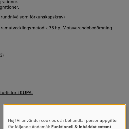
rationer.
grationer.
 grundnivå som förkunskapskrav)
gramutvecklingsmetodik 7,5 hp. Motsvarandebedömning
3)
aturlistor i KUPA.
Hej! Vi använder cookies och behandlar personuppgifter
ANVÄNDNING
för följande ändamål:
Funktionell & Inbäddat externt