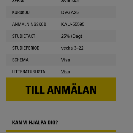
Svenska
SPRÅK
DVGA25
KURSKOD
KAU-55595
ANMÄLNINGSKOD
25% (Dag)
STUDIETAKT
vecka 3–22
STUDIEPERIOD
Visa
SCHEMA
Visa
LITTERATURLISTA
TILL ANMÄLAN
KAN VI HJÄLPA DIG?