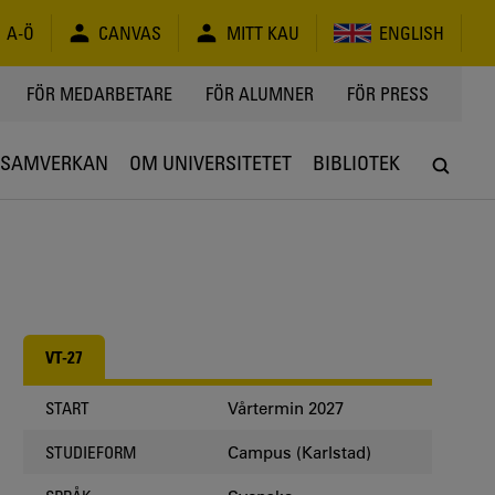
A-Ö
CANVAS
MITT KAU
ENGLISH
FÖR MEDARBETARE
FÖR ALUMNER
FÖR PRESS
SAMVERKAN
OM UNIVERSITETET
BIBLIOTEK
VT-27
Vårtermin 2027
START
Campus (Karlstad)
STUDIEFORM