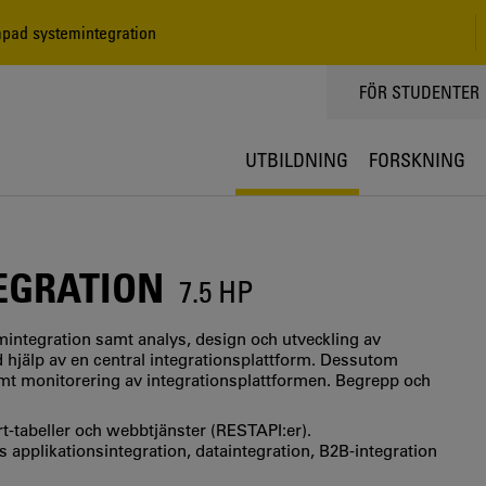
pad systemintegration
TOPPMENY
FÖR STUDENTER
UTBILDNING
FORSKNING
EGRATION
7.5 HP
ntegration samt analys, design och utveckling av
d hjälp av en central integrationsplattform. Dessutom
amt monitorering av integrationsplattformen. Begrepp och
ort-tabeller och webbtjänster (RESTAPI:er).
applikationsintegration, dataintegration, B2B-integration