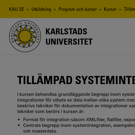
Hoppa
till
Länkstig
KAU.SE
>
Utbildning
>
Program och kurser
>
Kurser
> Tilläm
huvudinnehåll
KARLSTADS
UNIVERSITET
TILLÄMPAD SYSTEMINT
I kursen behandlas grundläggande begrepp inom systemi
integrationer för utbyte av data mellan olika system me
beskrivs tekniker för dokumentation av integrationer s
tekniker som berörs i kursen är:
Format för integration såsom XML-filer, flatfiler, exp
Centrala begrepp inom systemintegration, exempelvis 
och masterdata.