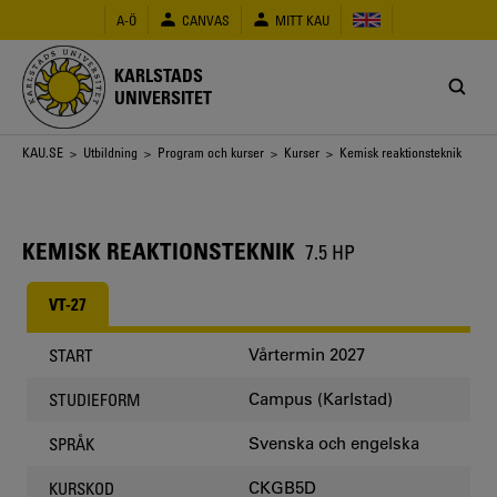
Hoppa
A-Ö
CANVAS
MITT KAU
till
huvudinnehåll
KARLSTADS
UNIVERSITET
Länkstig
KAU.SE
>
Utbildning
>
Program och kurser
>
Kurser
> Kemisk reaktionsteknik
KEMISK REAKTIONSTEKNIK
7.5 HP
VT-27
Vårtermin 2027
START
Campus (Karlstad)
STUDIEFORM
Svenska och engelska
SPRÅK
CKGB5D
KURSKOD