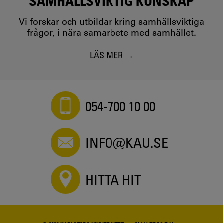
SAMHÄLLSVIKTIG KUNSKAP
Vi forskar och utbildar kring samhällsviktiga
frågor, i nära samarbete med samhället.
LÄS MER
054-700 10 00
INFO@KAU.SE
HITTA HIT