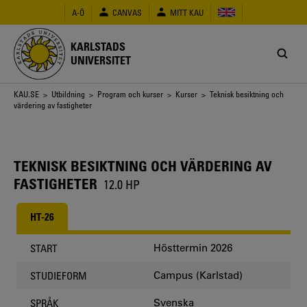
Hoppa
A-Ö
CANVAS
MITT KAU
till
huvudinnehåll
KARLSTADS
UNIVERSITET
Länkstig
KAU.SE
>
Utbildning
>
Program och kurser
>
Kurser
> Teknisk besiktning och
värdering av fastigheter
TEKNISK BESIKTNING OCH VÄRDERING AV
FASTIGHETER
12.0 HP
HT-26
Hösttermin 2026
START
Campus (Karlstad)
STUDIEFORM
Svenska
SPRÅK