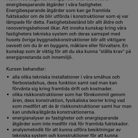
energibesparande åtgärder i våra fastigheter.
Energibesparande åtgärder som kan ge framtida
fuktskador om de blir utförda i konstruktioner som ej var
lämpade för detta. Fastighetsbestånd blir allt äldre och
renoveringsbehovet ökar. Att inneha kunskap kring våra
fastigheters tekniska system och deras samspel med
husets övriga byggnadskonstruktioner blir allt viktigare
oavsett om du är en byggare, mäklare eller förvaltare. En
kunskap som är viktig för att du ska kunna "ställa krav" på
energiprestanda och innemiljö.
Kursen behandlar:
alla olika tekniska installationer i våra småhus och
flerbostadshus, dess funktion samt vad man kan
förvänta sig kring framtida drift och kostnader.
olika riskkonstruktioner som har förekommit genom
åren, dess konstruktion, fysikaliska teorier kring vad
som medfört att de är riskkonstruktioner samt hur man
kan undvika/åtgärda konstruktionerna.
energianalyser av fastigheter och energisparande
åtgärder som inte medför risk för framtida fuktskador.
analysmetodik för att kunna utföra besiktningar av
tekniska system och konstruktioner för att kunna