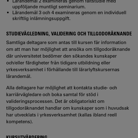
Lärandemål 2 examineras genom fältstudie med
uppföljande muntligt seminarium.
Lärandemål 3 och 4 examineras genom en individuell
skriftlig inlämningsuppgift.
STUDIEVÄGLEDNING, VALIDERING OCH TILLGODORÄKNANDE
Samtliga deltagare som antas till kursen får information
om att man har möjlighet att ansöka om tillgodoräknande
där universitetet bedömer den sökandes kunskaper
och/eller färdigheter från tidigare utbildning eller
yrkesverksamhet i förhållande till lärarlyftskursernas
lärandemål.
Alla deltagare har möjlighet att kontakta studie- och
karriärvägledare och boka samtal för stöd i
valideringsprocessen. Det är obligatoriskt om
tillgodoräknandet handlar om kunskaper som i huvudsak
har utvecklats i yrkesverksamhet (kallas ibland reell
kompetens).
KURSUTVÄRDERING