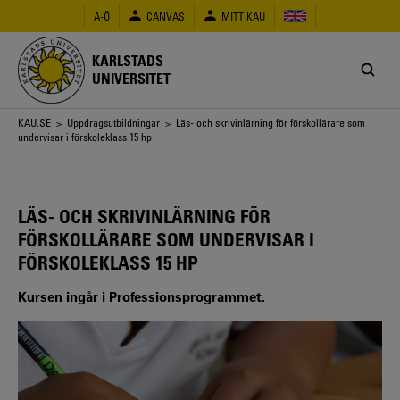
Hoppa
A-Ö
CANVAS
MITT KAU
till
huvudinnehåll
KARLSTADS
UNIVERSITET
Länkstig
KAU.SE
>
Uppdragsutbildningar
> Läs- och skrivinlärning för förskollärare som
undervisar i förskoleklass 15 hp
LÄS- OCH SKRIVINLÄRNING FÖR
FÖRSKOLLÄRARE SOM UNDERVISAR I
FÖRSKOLEKLASS 15 HP
Kursen ingår i Professionsprogrammet.