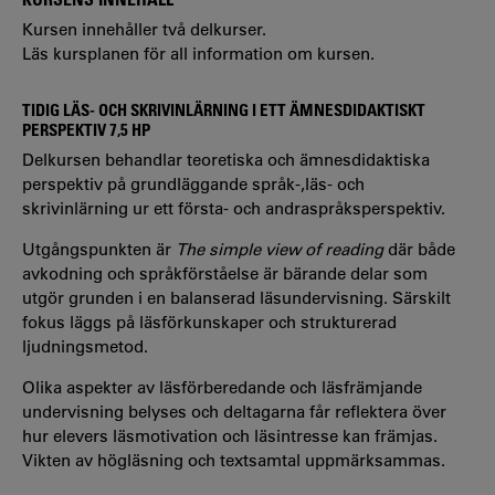
Kursen innehåller två delkurser.
Läs kursplanen för all information om kursen.
TIDIG LÄS- OCH SKRIVINLÄRNING I ETT ÄMNESDIDAKTISKT
PERSPEKTIV 7,5 HP
Delkursen behandlar teoretiska och ämnesdidaktiska
perspektiv på grundläggande språk-,läs- och
skrivinlärning ur ett första- och andraspråksperspektiv.
Utgångspunkten är
The simple view of reading
där både
avkodning och språkförståelse är bärande delar som
utgör grunden i en balanserad läsundervisning. Särskilt
fokus läggs på läsförkunskaper och strukturerad
ljudningsmetod.
Olika aspekter av läsförberedande och läsfrämjande
undervisning belyses och deltagarna får reflektera över
hur elevers läsmotivation och läsintresse kan främjas.
Vikten av högläsning och textsamtal uppmärksammas.