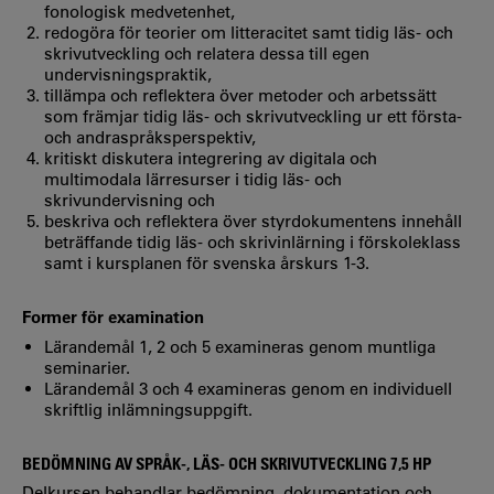
fonologisk medvetenhet,
redogöra för teorier om litteracitet samt tidig läs- och
skrivutveckling och relatera dessa till egen
undervisningspraktik,
tillämpa och reflektera över metoder och arbetssätt
som främjar tidig läs- och skrivutveckling ur ett första-
och andraspråksperspektiv,
kritiskt diskutera integrering av digitala och
multimodala lärresurser i tidig läs- och
skrivundervisning och
beskriva och reflektera över styrdokumentens innehåll
beträffande tidig läs- och skrivinlärning i förskoleklass
samt i kursplanen för svenska årskurs 1-3.
Former för examination
Lärandemål 1, 2 och 5 examineras genom muntliga
seminarier.
Lärandemål 3 och 4 examineras genom en individuell
skriftlig inlämningsuppgift.
BEDÖMNING AV SPRÅK-, LÄS- OCH SKRIVUTVECKLING 7,5 HP
Delkursen behandlar bedömning, dokumentation och