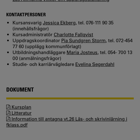
KONTAKTPERSONER
Kursansvarig
Jessica Ekberg
, tel. 076-111 90 35
(innehållsfrågor)
Kursadministratör
Charlotte Fallqvist
Uppdragskoordinator
Pia Sundgren Storm
, tel. 072-454
77 60 (upplägg kommunförlagt)
Utbildningshandläggare
Maria Josteus
, tel. 054- 700 13
00 (anmälningsfrågor)
Studie- och karriärvägledare
Evelina Segerdahl
DOKUMENT
Kursplan
Litteratur
Information till antagna vt.26 Läs- och skrivinlärning i
fklass.pdf