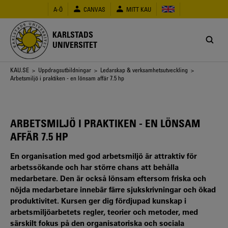
Hoppa
A-Ö
CANVAS
MITT KAU
till
huvudinnehåll
KARLSTADS
UNIVERSITET
Länkstig
KAU.SE
>
Uppdragsutbildningar
>
Ledarskap & verksamhetsutveckling
>
Arbetsmiljö i praktiken - en lönsam affär 7.5 hp
ARBETSMILJÖ I PRAKTIKEN - EN LÖNSAM
AFFÄR 7.5 HP
En organisation med god arbetsmiljö är attraktiv för
arbetssökande och har större chans att behålla
medarbetare. Den är också lönsam eftersom friska och
nöjda medarbetare innebär färre sjukskrivningar och ökad
produktivitet. Kursen ger dig fördjupad kunskap i
arbetsmiljöarbetets regler, teorier och metoder, med
särskilt fokus på den organisatoriska och sociala