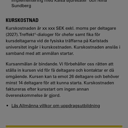
implementering med Kaisa Bjuresäter och Nina
Sundberg
KURSKOSTNAD
Kurskostnaden är xx xxx SEK exkl. moms per deltagare
(2027). Treffekt®-dialoger för chefer samt fika för
kursdeltagarna vid de fysiska träffarna på Karlstads
universitet ingår i kurskostnaden. Kurskostnaden anslås i
samband med att anmälan startar.
Kursanmälan är bindande. Vi förbehåller oss rätten att
ställa in kursen vid för få deltagare och kontaktar er då
omgående. Kursen kan ta emot 26 deltagare och behöver
minst 14 deltagare för att kunna starta. Kurskostna­den
faktureras efter kursstart om ingen annan
överenskommelse är gjord.
Läs Allmänna villkor om uppdragsutbildning