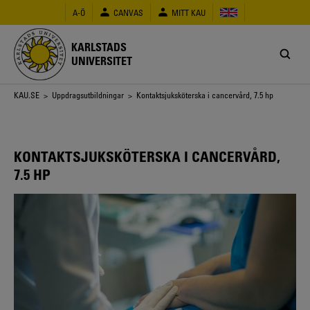
Hoppa
A-Ö
CANVAS
MITT KAU
till
huvudinnehåll
KARLSTADS
UNIVERSITET
Länkstig
KAU.SE
>
Uppdragsutbildningar
> Kontaktsjuksköterska i cancervård, 7.5 hp
KONTAKTSJUKSKÖTERSKA I CANCERVÅRD,
7.5 HP