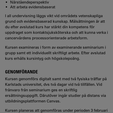
Närståendeperspektiv
Att arbeta evidensbaserat
I all undervisning läggs vikt vid områdets vetenskapliga
grund och evidensbaserad kunskap. Målsättningen är att
du efter avslutad kurs har stärkt din kompetens för
uppdraget som kontaktsjuksköterska och att kunna verka i
cancervårdens processorien­terade arbetsform.
Kursen examineras i form av examinerande seminarium i
grupp samt ett individuellt skriftligt arbete. Efter avslutad
kurs erhålls kursintyg och högskolepoäng.
GENOMFÖRANDE
Kursen genomförs digitalt samt med två fysiska träffar på
Karlstads universitet, dvs två dagar vid två tillfällen. Vid
frånvaro från seminarium ges en skriftlig
ersättningsuppgift. Därutöver ingår studier på distans via
utbildningsplattformen Canvas.
Kursen planeras att genomföras under perioden 3 februari