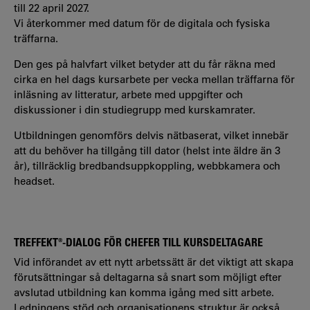
till 22 april 2027.
Vi återkommer med datum för de digitala och fysiska
träffarna.
Den ges på halvfart vilket betyder att du får räkna med
cirka en hel dags kursarbete per vecka mellan träffarna för
inläsning av litteratur, arbete med uppgifter och
diskussioner i din studiegrupp med kurskamrater.
Utbildningen genomförs delvis nätbaserat, vilket innebär
att du behöver ha tillgång till dator (helst inte äldre än 3
år), tillräcklig bredbandsuppkoppling, webbkamera och
headset.
TREFFEKT®-DIALOG FÖR CHEFER TILL KURSDELTAGARE
Vid införandet av ett nytt arbetssätt är det viktigt att skapa
förutsättningar så deltagarna så snart som möjligt efter
avslutad utbildning kan komma igång med sitt arbete.
Ledningens stöd och organisationens struktur är också