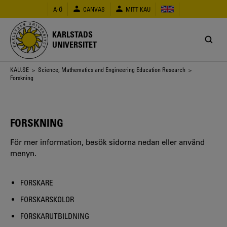
Hoppa
A-Ö
CANVAS
MITT KAU
till
huvudinnehåll
KARLSTADS
UNIVERSITET
Länkstig
KAU.SE
>
Science, Mathematics and Engineering Education Research
>
Forskning
FORSKNING
För mer information, besök sidorna nedan eller använd
menyn.
FORSKARE
FORSKARSKOLOR
FORSKARUTBILDNING