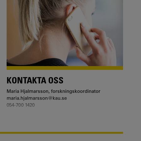
KONTAKTA OSS
Maria Hjalmarsson, forskningskoordinator
maria.hjalmarsson@kau.se
054-700 1420
Anna Bergqvist
anna.bergkvist@arvika.com
070-236 83 30