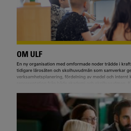
OM ULF
En ny organisation med omformade noder trädde i kraft 
tidigare lärosäten och skolhuvudmän som samverkar ge
verksamhetsplanering, fördelning av medel och internt
representation från både akademi och skolhuvudman. Kar