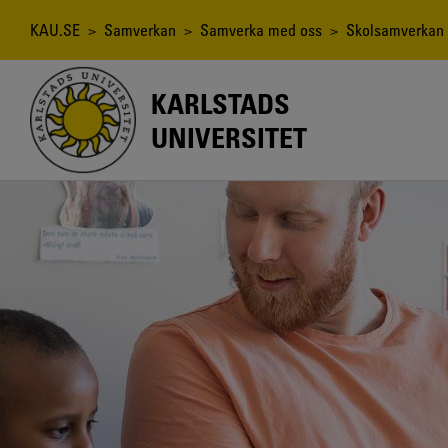
Hoppa
till
Länkstig
KAU.SE
>
Samverkan
>
Samverka med oss
>
Skolsamverkan
huvudinnehåll
KARLSTADS
UNIVERSITET