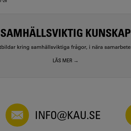
1-26
SAMHÄLLSVIKTIG KUNSKAP
utbildar kring samhällsviktiga frågor, i nära samarbet
LÄS MER
INFO@KAU.SE