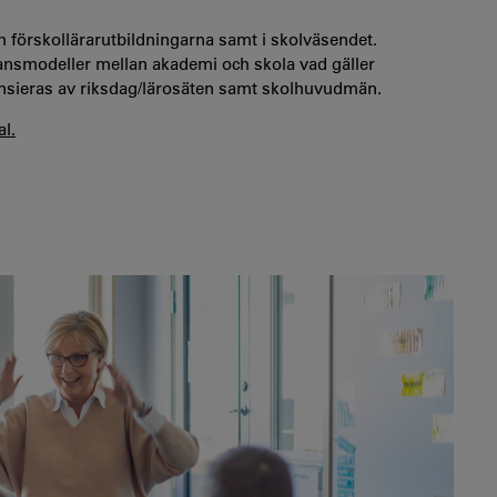
och förskollärarutbildningarna samt i skolväsendet.
nsmodeller mellan akademi och skola vad gäller
ansieras av riksdag/lärosäten samt skolhuvudmän.
l.