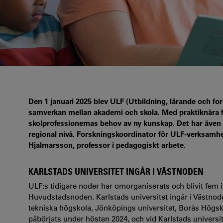
Den 1 januari 2025 blev ULF (Utbildning, lärande och fo
samverkan mellan akademi och skola. Med praktiknära f
skolprofessionernas behov av ny kunskap. Det har även 
regional nivå. Forskningskoordinator för ULF-verksamhet
Hjalmarsson, professor i pedagogiskt arbete.
KARLSTADS UNIVERSITET INGÅR I VÄSTNODEN
ULF:s tidigare noder har omorganiserats och blivit fem ist
Huvudstadsnoden. Karlstads universitet ingår i Västno
tekniska högskola, Jönköpings universitet, Borås Högsk
påbörjats under hösten 2024, och vid Karlstads universite