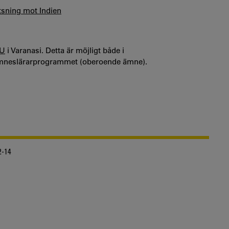
atsning mot Indien
FU
i Varanasi. Detta är möjligt både i
ämneslärarprogrammet (oberoende ämne).
2-14