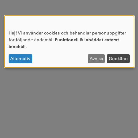
Hej! Vi använder cookies och behandlar personuppgifter
ANVÄNDNING
för följande ändamål:
Funktionell & Inbäddat externt
AV
innehåll
.
PERSONUPPGIFTER
OCH
Alternativ
Avvisa
Godkänn
COOKIES