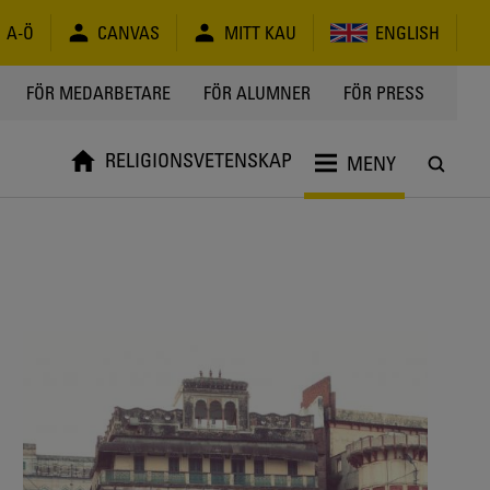
A-Ö
CANVAS
MITT KAU
ENGLISH
FÖR MEDARBETARE
FÖR ALUMNER
FÖR PRESS
RELIGIONSVETENSKAP
MENY