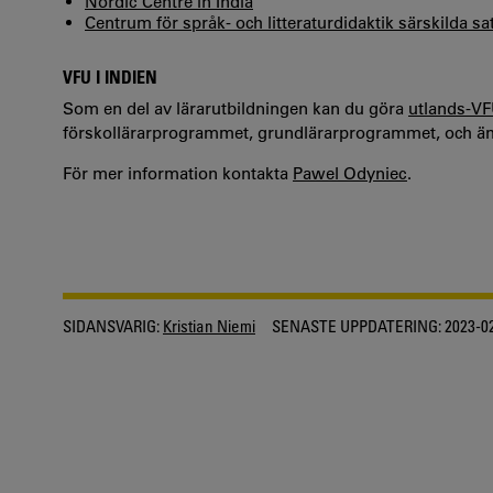
Nordic Centre in India
Centrum för språk- och litteraturdidaktik särskilda s
VFU I INDIEN
Som en del av lärarutbildningen kan du göra
utlands-V
förskollärarprogrammet, grundlärarprogrammet, och 
För mer information kontakta
Pawel Odyniec
.
SIDANSVARIG:
Kristian Niemi
SENASTE UPPDATERING:
2023-0