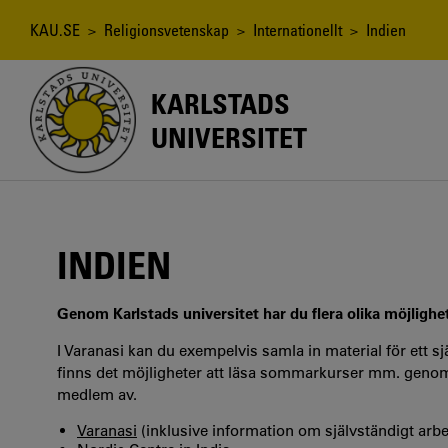
Hoppa
till
Länkstig
KAU.SE
>
Religionsvetenskap
>
Internationellt
> Indien
huvudinnehåll
KARLSTADS
UNIVERSITET
INDIEN
Genom Karlstads universitet har du flera olika möjlighet
I Varanasi kan du exempelvis samla in material för ett 
finns det möjligheter att läsa sommarkurser mm. genom 
medlem av.
Varanasi
(inklusive information om självständigt arbe