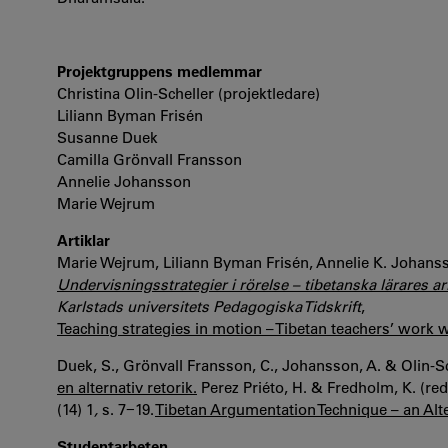
Projektgruppens medlemmar
Christina Olin-Scheller (projektledare)
Liliann Byman Frisén
Susanne Duek
Camilla Grönvall Fransson
Annelie Johansson
Marie Wejrum
Artiklar
Marie Wejrum, Liliann Byman Frisén, Annelie K. Johanss
Undervisningsstrategier i rörelse – tibetanska lärares 
Karlstads universitets Pedagogiska Tidskrift
,
Teaching strategies in motion – Tibetan teachers’ work 
Duek, S., Grönvall Fransson, C., Johansson, A. & Olin-Sch
en alternativ retorik.
Perez Priéto, H. & Fredholm, K. (red
(14) 1
,
s. 7−19.
Tibetan Argumentation Technique – an Alte
Studentarbeten