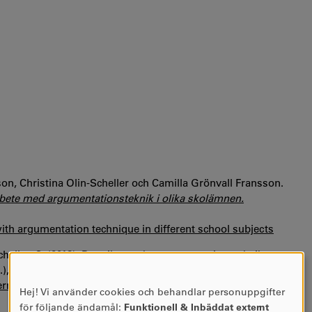
on, Christina Olin-Scheller och Camilla Grönvall Fransson.
arbete med argumentationsteknik i olika skolämnen.
with argumentation technique in different school subjects
eller, C. (2018).
Den tibetanska argumentationstekniken –
.),
KAPET
,
Karlstads universitets Pedagogiska Tidskrift
,
rnative Rhetoric
Hej! Vi använder cookies och behandlar personuppgifter
ANVÄNDNING
för följande ändamål:
Funktionell & Inbäddat externt