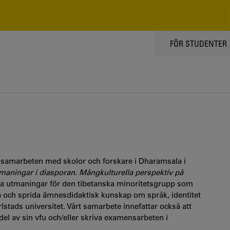
TOPPMENY
FÖR STUDENTER
 samarbeten med skolor och forskare i Dharamsala i
maningar i diasporan. Mångkulturella perspektiv på
iga utmaningar för den tibetanska minoritetsgrupp som
jupa och sprida ämnesdidaktisk kunskap om språk, identitet
stads universitet. Vårt samarbete innefattar också att
del av sin vfu och/eller skriva examensarbeten i