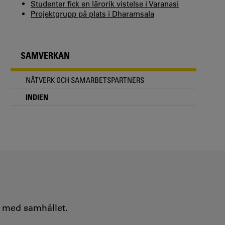
Studenter fick en lärorik vistelse i Varanasi
Projektgrupp på plats i Dharamsala
SAMVERKAN
NÄTVERK OCH SAMARBETSPARTNERS
INDIEN
e med samhället.