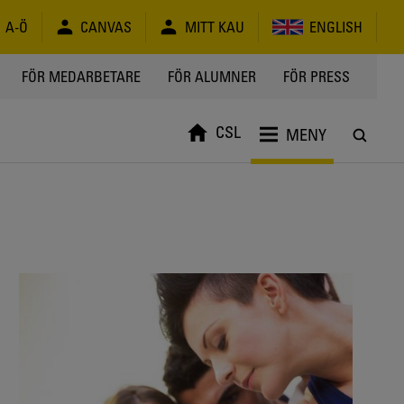
A-Ö
CANVAS
MITT KAU
ENGLISH
FÖR MEDARBETARE
FÖR ALUMNER
FÖR PRESS
CSL
MENY