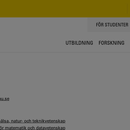
TOPPMENY
FÖR STUDENTER
UTBILDNING
FORSKNING
au.se
hälsa, natur- och teknikvetenskap
 för matematik och datavetenskap