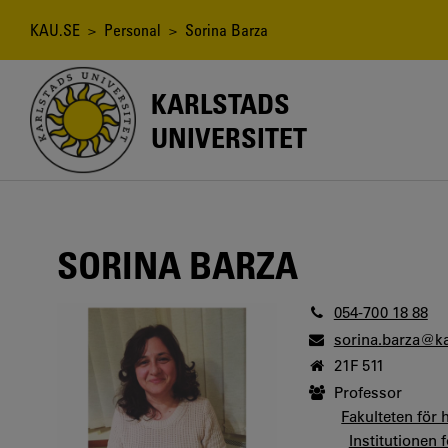
Hoppa
till
Länkstig
KAU.SE
>
Personal
> Sorina Barza
huvudinnehåll
KARLSTADS
UNIVERSITET
SORINA BARZA
054-700 18 88
sorina.barza@k
21F 511
Professor
Fakulteten för 
Institutionen