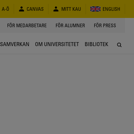
A-Ö
CANVAS
MITT KAU
ENGLISH
FÖR MEDARBETARE
FÖR ALUMNER
FÖR PRESS
SAMVERKAN
OM UNIVERSITETET
BIBLIOTEK