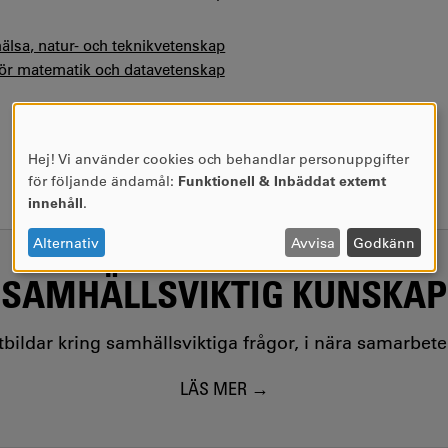
hälsa, natur- och teknikvetenskap
 för matematik och datavetenskap
Hej! Vi använder cookies och behandlar personuppgifter
ANVÄNDNING
för följande ändamål:
Funktionell & Inbäddat externt
AV
innehåll
.
PERSONUPPGIFTER
OCH
Alternativ
Avvisa
Godkänn
COOKIES
SAMHÄLLSVIKTIG KUNSKAP
utbildar kring samhällsviktiga frågor, i nära samarbet
LÄS MER