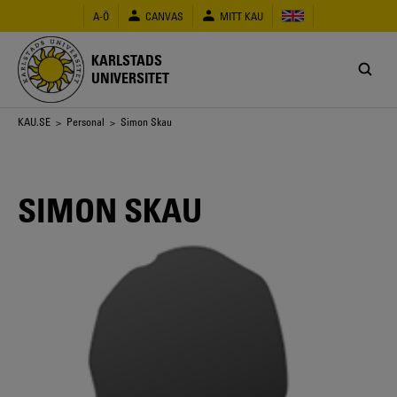
Hoppa
A-Ö
CANVAS
MITT KAU
till
huvudinnehåll
KARLSTADS
UNIVERSITET
Länkstig
KAU.SE
>
Personal
> Simon Skau
SIMON SKAU