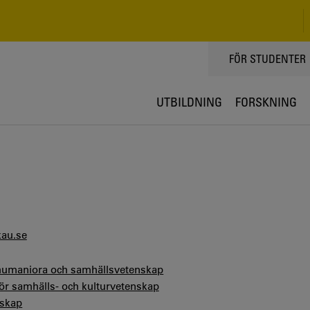
TOPPMENY
FÖR STUDENTER
UTBILDNING
FORSKNING
kau.se
 humaniora och samhällsvetenskap
för samhälls- och kulturvetenskap
skap