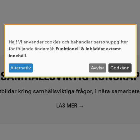
Hej! Vi använder cookies och behandlar personuppgifter
ANVÄNDNING
för följande ändamål:
Funktionell & Inbäddat externt
AV
innehåll
.
PERSONUPPGIFTER
OCH
Alternativ
Avvisa
Godkänn
SAMHÄLLSVIKTIG KUNSKAP
COOKIES
utbildar kring samhällsviktiga frågor, i nära samarbet
LÄS MER