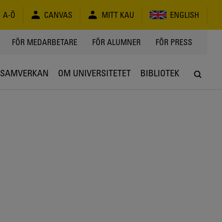
A-Ö
CANVAS
MITT KAU
ENGLISH
FÖR MEDARBETARE
FÖR ALUMNER
FÖR PRESS
SAMVERKAN
OM UNIVERSITETET
BIBLIOTEK