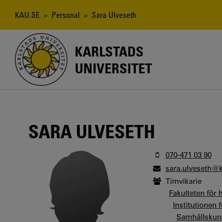
Hoppa
till
Länkstig
KAU.SE
>
Personal
> Sara Ulveseth
huvudinnehåll
KARLSTADS
UNIVERSITET
SARA ULVESETH
070-471 03 90
sara.ulveseth@
Timvikarie
Fakulteten för
Institutionen 
Samhällskun