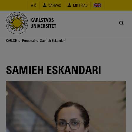
Hoppa
A-Ö
CANVAS
MITT KAU
till
huvudinnehåll
KARLSTADS
UNIVERSITET
Länkstig
KAU.SE
>
Personal
> Samieh Eskandari
SAMIEH ESKANDARI