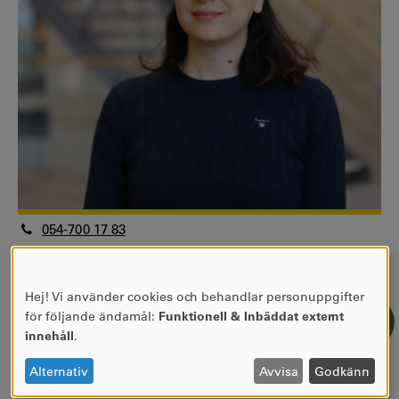
054-700 17 83
076-134 97 85
samieh.eskandari@kau.se
Hej! Vi använder cookies och behandlar personuppgifter
Forskningsrådgivare
ANVÄNDNING
för följande ändamål:
Funktionell & Inbäddat externt
Centrala stödfunktioner
AV
innehåll
.
Universitetsbiblioteket
PERSONUPPGIFTER
OCH
Se forskarprofil
Alternativ
Avvisa
Godkänn
COOKIES