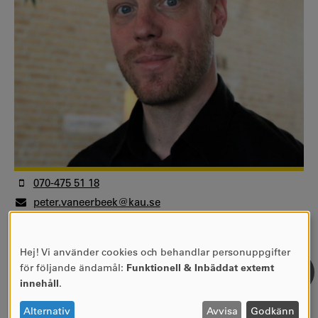
070-475 51 18
peter.vaneerbeek@kau.se
12C 406
Doktorand
Hej! Vi använder cookies och behandlar personuppgifter
Fakulteten för humaniora och samhällsvetenskap
ANVÄNDNING
för följande ändamål:
Funktionell & Inbäddat externt
Institutionen för geografi, medier och
AV
innehåll
.
kommunikation
PERSONUPPGIFTER
Kulturgeografi
OCH
Alternativ
Avvisa
Godkänn