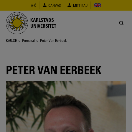
Hoppa
A-Ö
CANVAS
MITT KAU
till
huvudinnehåll
KARLSTADS
UNIVERSITET
Länkstig
KAU.SE
>
Personal
> Peter Van Eerbeek
PETER VAN EERBEEK