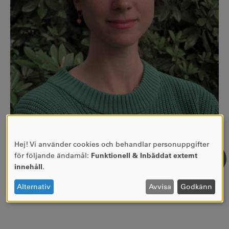
nathalie.popa@kau.se
Hej! Vi använder cookies och behandlar personuppgifter
3B 522
ANVÄNDNING
för följande ändamål:
Funktionell & Inbäddat externt
Se forskarprofil
AV
innehåll
.
PERSONUPPGIFTER
OCH
Alternativ
Avvisa
Godkänn
COOKIES