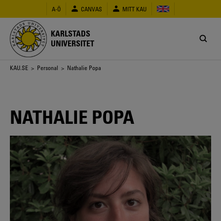
Hoppa
A-Ö
CANVAS
MITT KAU
till
huvudinnehåll
KARLSTADS
UNIVERSITET
Länkstig
KAU.SE
>
Personal
> Nathalie Popa
NATHALIE POPA