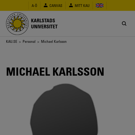
Hoppa
A-Ö
CANVAS
MITT KAU
till
huvudinnehåll
KARLSTADS
UNIVERSITET
Länkstig
KAU.SE
>
Personal
> Michael Karlsson
MICHAEL KARLSSON