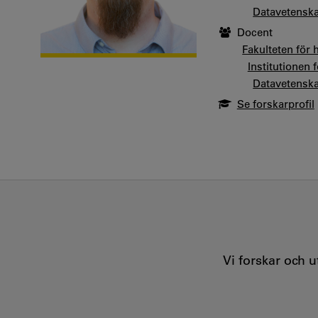
Datavetensk
Docent
Fakulteten för 
Institutionen
Datavetensk
Se forskarprofil
Vi forskar och 