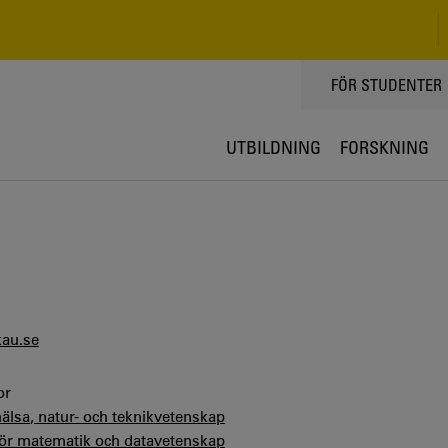
TOPPMENY
FÖR STUDENTER
UTBILDNING
FORSKNING
au.se
or
hälsa, natur- och teknikvetenskap
 för matematik och datavetenskap