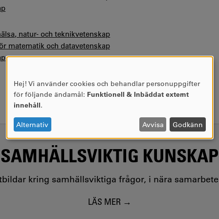
ap
hälsa, natur- och teknikvetenskap
 för matematik och datavetenskap
ap
Hej! Vi använder cookies och behandlar personuppgifter
ANVÄNDNING
för följande ändamål:
Funktionell & Inbäddat externt
AV
innehåll
.
PERSONUPPGIFTER
OCH
Alternativ
Avvisa
Godkänn
COOKIES
SAMHÄLLSVIKTIG KUNSKAP
utbildar kring samhällsviktiga frågor, i nära samarbet
LÄS MER