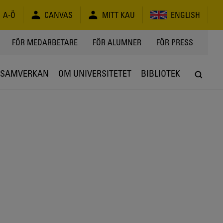
A-Ö
CANVAS
MITT KAU
ENGLISH
FÖR MEDARBETARE
FÖR ALUMNER
FÖR PRESS
SAMVERKAN
OM UNIVERSITETET
BIBLIOTEK