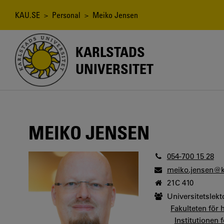
Hoppa
till
Länkstig
KAU.SE
>
Personal
> Meiko Jensen
huvudinnehåll
KARLSTADS
UNIVERSITET
MEIKO JENSEN
054-700 15 28
meiko.jensen@k
21C 410
Universitetslekt
Fakulteten för 
Institutionen